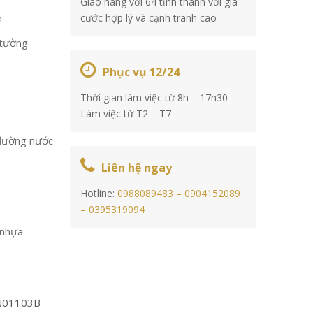
Giao hàng với 64 tỉnh thành với giá
n
cước hợp lý và cạnh tranh cao
 tường
Phục vụ 12/24
Thời gian làm việc từ 8h – 17h30
Làm việc từ T2 – T7
đường nước
Liên hệ ngay
Hotline:
0988089483 –
0904152089
–
0395319094
 nhựa
N01103B