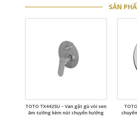
SẢN PH
TOTO TX442SU – Van gật gù vòi sen
TOTO
âm tường kèm nút chuyển hướng
chuyển