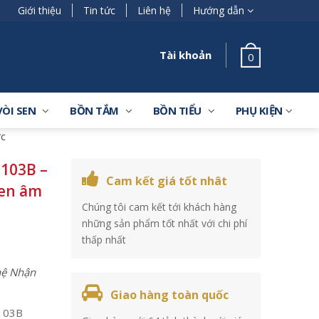
Giới thiệu
Tin tức
Liên hệ
Hướng dẫn
Tài khoản
0
VÒI SEN
BỒN TẮM
BỒN TIỂU
PHỤ KIỆN
ớc
103B –
Cam kết giá tốt nhât
sen âm
Chúng tôi cam kết tới khách hàng
những sản phẩm tốt nhất với chi phí
thấp nhất
 hệ Nhận
Giao hàng toàn quốc
103B