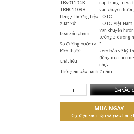
TBV01104B
nắp trang trí và 
TBN01103B
van chuyển hướ
Hãng/Thương hiệu
TOTO
Xuất xứ
TOTO Việt Nam
Van chuyển hướ
Loại sản phẩm
tường 3 đường n
Số đường nước ra
3
Kích thước
xem bản vẽ kỹ t
đồng mạ chrome
Chất liệu
nhựa
Thời gian bảo hành
2 năm
THÊM VÀO G
MUA NGAY
Gọi điện xác nhận và giao hàng 