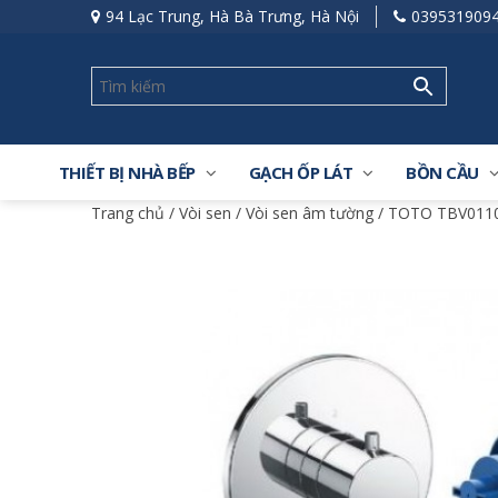
94 Lạc Trung, Hà Bà Trưng, Hà Nội
039531909
THIẾT BỊ NHÀ BẾP
GẠCH ỐP LÁT
BỒN CẦU
Trang chủ
/
Vòi sen
/
Vòi sen âm tường
/ TOTO TBV0110