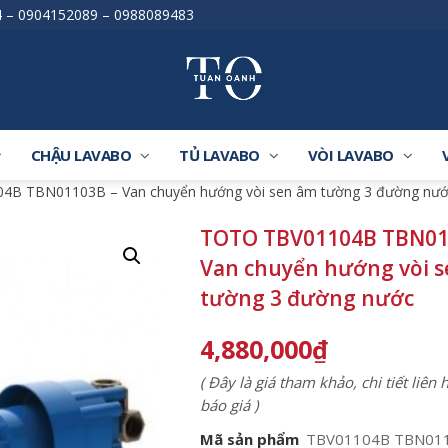
4
–
0904152089
–
0988089483
CHẬU LAVABO
TỦ LAVABO
VÒI LAVABO
4B TBN01103B – Van chuyển hướng vòi sen âm tường 3 đường nư
TOTO TBV01104B TBN01
Van chuyển hướng vòi 
tường 3 đường nước
4,880,000
₫
( Đây là giá tham khảo, chi tiết liên
báo giá )
Mã sản phẩm
TBV01104B TBN01