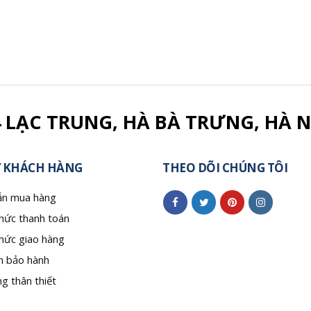
4 LẠC TRUNG, HÀ BÀ TRƯNG, HÀ N
 KHÁCH HÀNG
THEO DÕI CHÚNG TÔI
n mua hàng
hức thanh toán
hức giao hàng
h bảo hành
g thân thiết