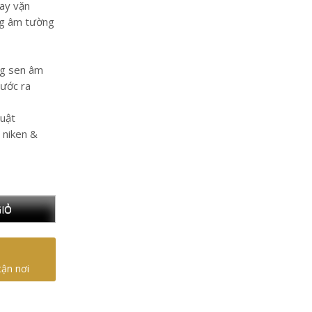
tay vặn
ng âm tường
ng sen âm
ước ra
huật
 niken &
IỎ
tận nơi