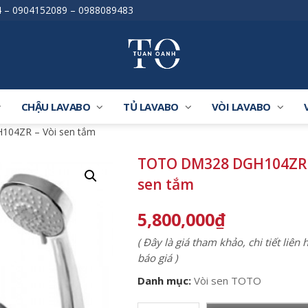
4
–
0904152089
–
0988089483
CHẬU LAVABO
TỦ LAVABO
VÒI LAVABO
04ZR – Vòi sen tắm
TOTO DM328 DGH104ZR 
sen tắm
5,800,000
₫
( Đây là giá tham khảo, chi tiết liên
báo giá )
Danh mục:
Vòi sen TOTO