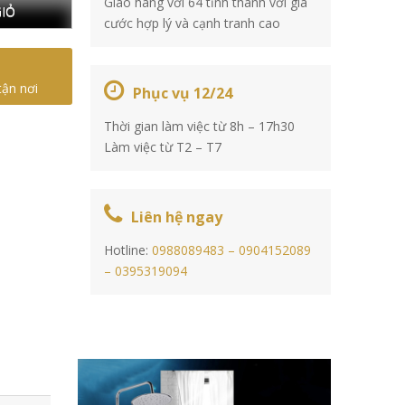
Giao hàng với 64 tỉnh thành với giá
IỎ
cước hợp lý và cạnh tranh cao
tận nơi
Phục vụ 12/24
Thời gian làm việc từ 8h – 17h30
Làm việc từ T2 – T7
Liên hệ ngay
Hotline:
0988089483 –
0904152089
–
0395319094