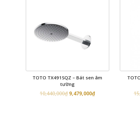
TOTO TX491SQZ – Bát sen âm
TOTO 
tường
10,440,000
₫
9,479,000
₫
15