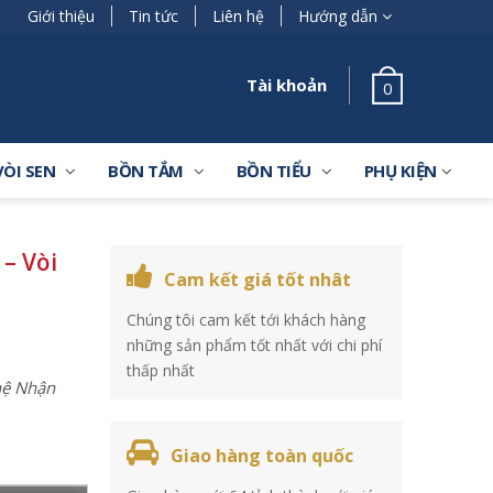
Giới thiệu
Tin tức
Liên hệ
Hướng dẫn
Tài khoản
0
VÒI SEN
BỒN TẮM
BỒN TIỂU
PHỤ KIỆN
– Vòi
Cam kết giá tốt nhât
Chúng tôi cam kết tới khách hàng
những sản phẩm tốt nhất với chi phí
thấp nhất
 hệ Nhận
Giao hàng toàn quốc