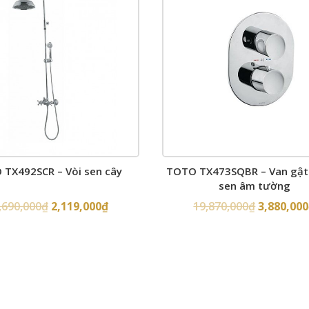
TX492SCR – Vòi sen cây
TOTO TX473SQBR – Van gật 
sen âm tường
,690,000
₫
2,119,000
₫
19,870,000
₫
3,880,000