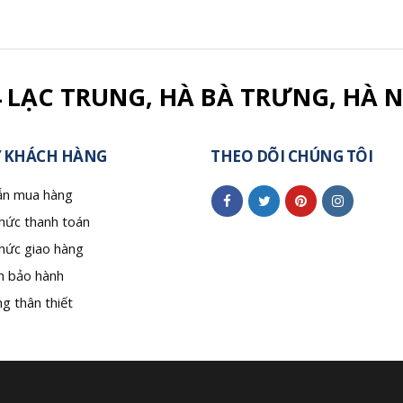
4 LẠC TRUNG, HÀ BÀ TRƯNG, HÀ N
 KHÁCH HÀNG
THEO DÕI CHÚNG TÔI
n mua hàng
hức thanh toán
hức giao hàng
h bảo hành
g thân thiết