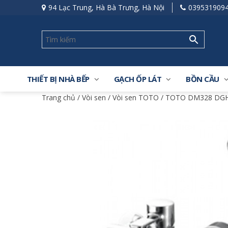
94 Lạc Trung, Hà Bà Trưng, Hà Nội
039531909
THIẾT BỊ NHÀ BẾP
GẠCH ỐP LÁT
BỒN CẦU
Trang chủ
/
Vòi sen
/
Vòi sen TOTO
/ TOTO DM328 DGH1