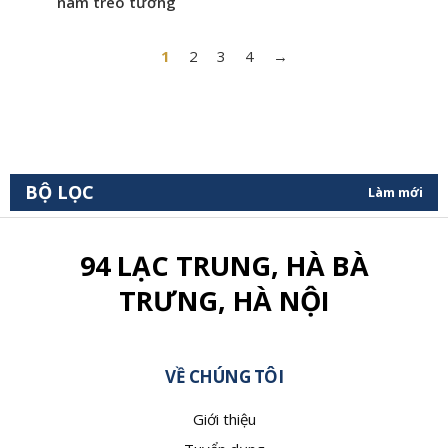
nam treo tường
1
2
3
4
→
BỘ LỌC
Làm mới
94 LẠC TRUNG, HÀ BÀ
TRƯNG, HÀ NỘI
VỀ CHÚNG TÔI
Giới thiệu