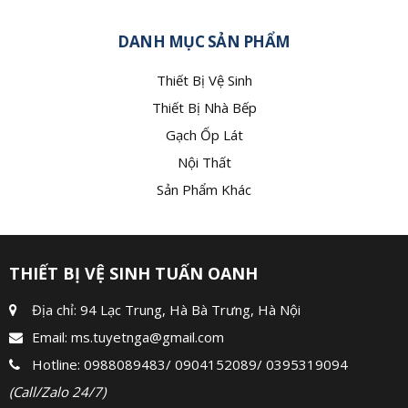
DANH MỤC SẢN PHẨM
Thiết Bị Vệ Sinh
Thiết Bị Nhà Bếp
Gạch Ốp Lát
Nội Thất
Sản Phẩm Khác
THIẾT BỊ VỆ SINH TUẤN OANH
Địa chỉ: 94 Lạc Trung, Hà Bà Trưng, Hà Nội
Email:
ms.tuyetnga@gmail.com
Hotline:
0988089483
/
0904152089
/
0395319094
(Call/Zalo 24/7)