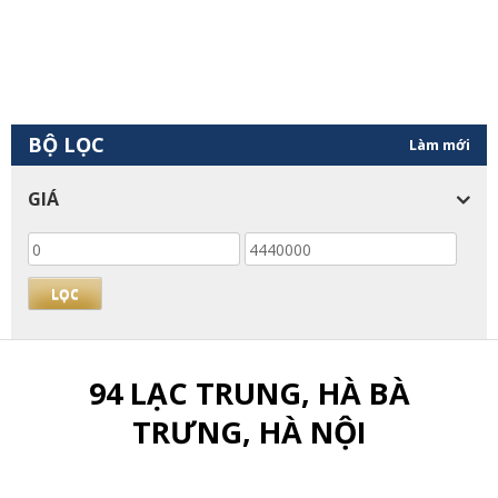
BỘ LỌC
Làm mới
GIÁ
Giá
Giá
thấp
cao
nhất
nhất
LỌC
94 LẠC TRUNG, HÀ BÀ
TRƯNG, HÀ NỘI