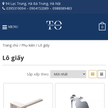
94 Lạc Trung, Hà Bà Trưng, Hà Nội
0395319094
–
0904152089
–
0988089483
0
MENU
Trang chủ
/
Phụ kiện
/ Lô giấy
Lô giấy
Sắp xếp theo: