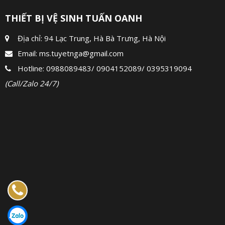
THIẾT BỊ VỆ SINH TUẤN OANH
Địa chỉ: 94 Lạc Trung, Hà Bà Trưng, Hà Nội
Email:
ms.tuyetnga@gmail.com
Hotline:
0988089483
/
0904152089
/
0395319094
(Call/Zalo 24/7)