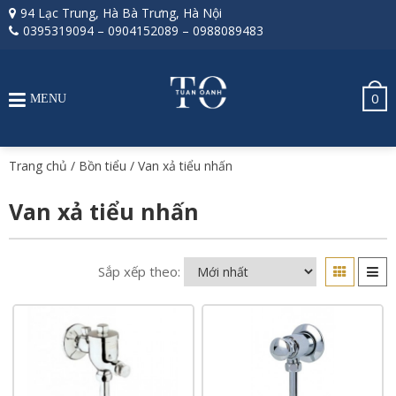
94 Lạc Trung, Hà Bà Trưng, Hà Nội
0395319094
–
0904152089
–
0988089483
0
MENU
Trang chủ
/
Bồn tiểu
/ Van xả tiểu nhấn
Van xả tiểu nhấn
Sắp xếp theo: