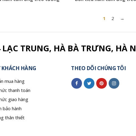
1
2
→
4 LẠC TRUNG, HÀ BÀ TRƯNG, HÀ N
 KHÁCH HÀNG
THEO DÕI CHÚNG TÔI
n mua hàng
hức thanh toán
hức giao hàng
h bảo hành
g thân thiết