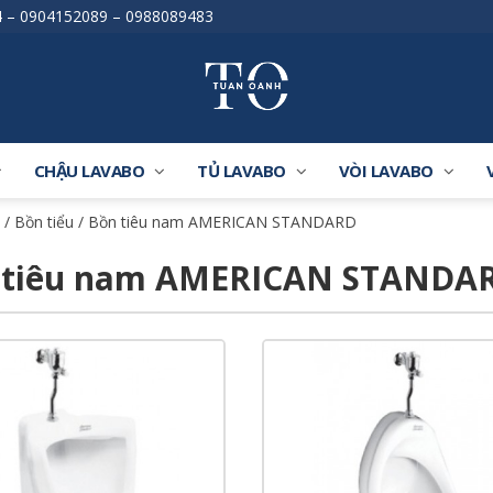
4
–
0904152089
–
0988089483
CHẬU LAVABO
TỦ LAVABO
VÒI LAVABO
/
Bồn tiểu
/ Bồn tiêu nam AMERICAN STANDARD
 tiêu nam AMERICAN STANDA