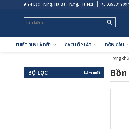
94 Lạc Trung, Hà Bà Trưng, Hà Nội
039531909
THIẾT BỊ NHÀ BẾP
GẠCH ỐP LÁT
BỒN CẦU
Trang chủ
Bồn
BỘ LỌC
Làm mới