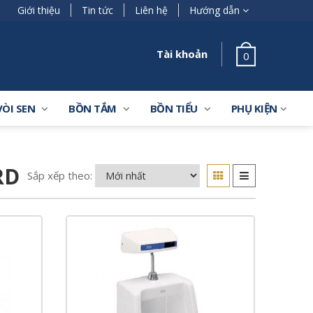
Giới thiệu
Tin tức
Liên hệ
Hướng dẫn
Tài khoản
0
VÒI SEN
BỒN TẮM
BỒN TIỂU
PHỤ KIỆN
RD
Sắp xếp theo: