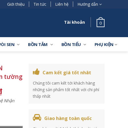
Giới thiệu
Tin tức
Liên hệ
Hướng dẫn
Tài khoản
0
VÒI SEN
BỒN TẮM
BỒN TIỂU
PHỤ KIỆN
N
Cam kết giá tốt nhât
âm tường
Chúng tôi cam kết tới khách hàng
₫
những sản phẩm tốt nhất với chi phí
thấp nhất
 hệ Nhận
Giao hàng toàn quốc