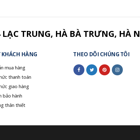
4 LẠC TRUNG, HÀ BÀ TRƯNG, HÀ N
 KHÁCH HÀNG
THEO DÕI CHÚNG TÔI
n mua hàng
hức thanh toán
hức giao hàng
h bảo hành
g thân thiết