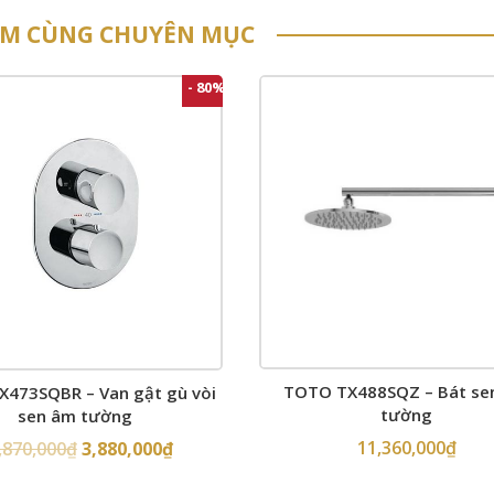
ẨM CÙNG CHUYÊN MỤC
- 80%
TOTO TX488SQZ – Bát se
473SQBR – Van gật gù vòi
tường
sen âm tường
11,360,000
₫
,870,000
₫
3,880,000
₫