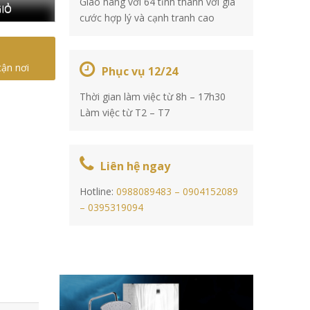
Giao hàng với 64 tỉnh thành với giá
IỎ
cước hợp lý và cạnh tranh cao
tận nơi
Phục vụ 12/24
Thời gian làm việc từ 8h – 17h30
Làm việc từ T2 – T7
Liên hệ ngay
Hotline:
0988089483 –
0904152089
–
0395319094