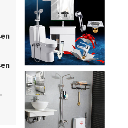
sen
sen
–