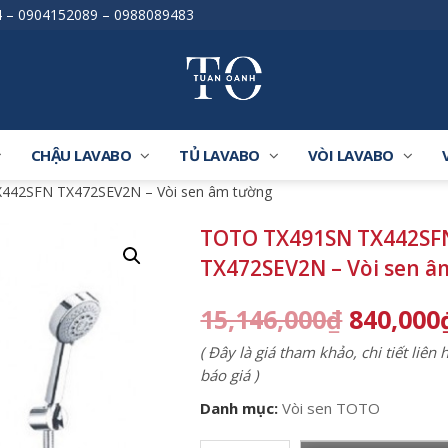
4
–
0904152089
–
0988089483
CHẬU LAVABO
TỦ LAVABO
VÒI LAVABO
442SFN TX472SEV2N – Vòi sen âm tường
TOTO TX491SN TX442SF
TX472SEV2N – Vòi sen 
15,146,000
₫
840,000
( Đây là giá tham khảo, chi tiết liên
báo giá )
Danh mục:
Vòi sen TOTO