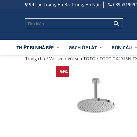
94 Lạc Trung, Hà Bà Trưng, Hà Nội
039531909
THIẾT BỊ NHÀ BẾP
GẠCH ỐP LÁT
BỒN CẦU
Trang chủ
/
Vòi sen
/
Vòi sen TOTO
/ TOTO TX491SN TX
- 94%