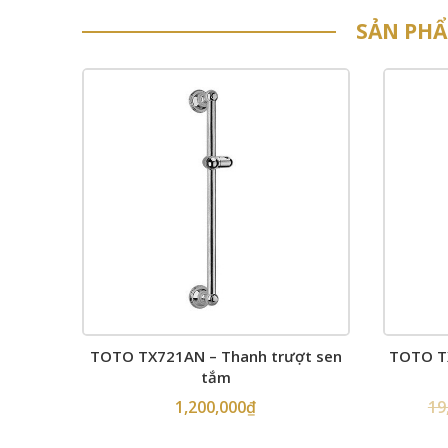
SẢN PH
TOTO TX721AN – Thanh trượt sen
TOTO TX
tắm
1,200,000
₫
19