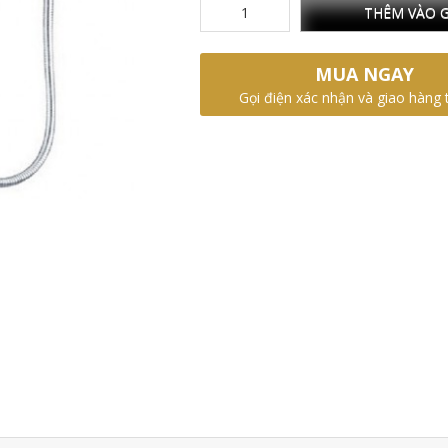
THÊM VÀO G
MUA NGAY
Gọi điện xác nhận và giao hàng 