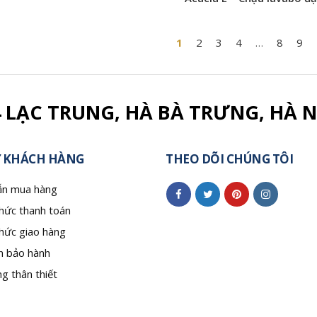
1
2
3
4
…
8
9
4 LẠC TRUNG, HÀ BÀ TRƯNG, HÀ N
 KHÁCH HÀNG
THEO DÕI CHÚNG TÔI
n mua hàng
hức thanh toán
hức giao hàng
h bảo hành
g thân thiết