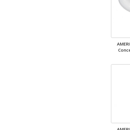
AMER
Conce
AMER