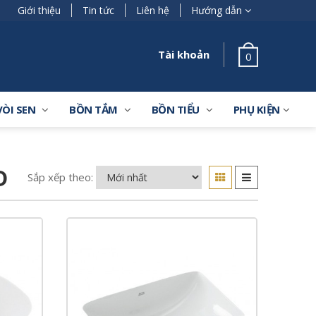
Giới thiệu
Tin tức
Liên hệ
Hướng dẫn
Tài khoản
0
VÒI SEN
BỒN TẮM
BỒN TIỂU
PHỤ KIỆN
D
Sắp xếp theo: