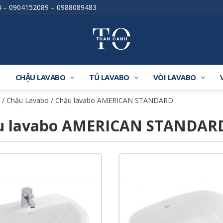
4
–
0904152089
–
0988089483
CHẬU LAVABO
TỦ LAVABO
VÒI LAVABO
/
Chậu Lavabo
/ Chậu lavabo AMERICAN STANDARD
u lavabo AMERICAN STANDAR