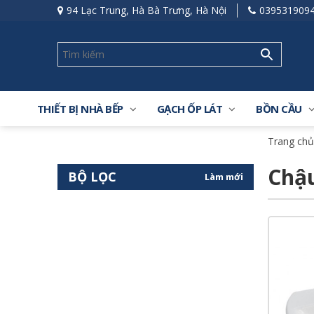
94 Lạc Trung, Hà Bà Trưng, Hà Nội
039531909
THIẾT BỊ NHÀ BẾP
GẠCH ỐP LÁT
BỒN CẦU
Trang chủ
Chậ
BỘ LỌC
Làm mới