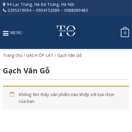
94 Lạc Trung, Hà Bà Trưng, Hà Nội
0395319094
–
0904152089
–
0988089483
0
MENU
Trang chủ
/
GẠCH ỐP LÁT
/ Gạch Vân Gỗ
Gạch Vân Gỗ
Không tìm thấy sản phẩm nào khớp với lựa chọn
của bạn.