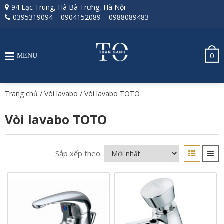
94 Lạc Trung, Hà Bà Trưng, Hà Nội
0395319094
–
0904152089
–
0988089483
0
MENU
Trang chủ
/
Vòi lavabo
/ Vòi lavabo TOTO
Vòi lavabo TOTO
Sắp xếp theo: