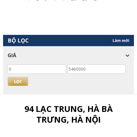
BỘ LỌC
Làm mới
GIÁ
Giá
Giá
thấp
cao
nhất
nhất
LỌC
94 LẠC TRUNG, HÀ BÀ
TRƯNG, HÀ NỘI