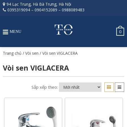
94 Lạc Trung, Hà Bà Trưng, Hà Nội
0395319094
–
0904152089
–
0988089483
0
MENU
Trang chủ
/
Vòi sen
/ Vòi sen VIGLACERA
Vòi sen VIGLACERA
Sắp xếp theo: