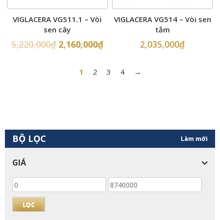
VIGLACERA VG511.1 – Vòi
VIGLACERA VG514 – Vòi sen
sen cây
tắm
5,220,000
₫
2,160,000
₫
2,035,000
₫
1
2
3
4
→
BỘ LỌC
Làm mới
GIÁ
Giá
Giá
thấp
cao
nhất
nhất
LỌC