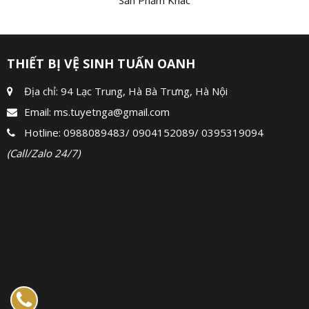
Sản Phẩm Khác
THIẾT BỊ VỆ SINH TUẤN OANH
Địa chỉ: 94 Lạc Trung, Hà Bà Trưng, Hà Nội
Email:
ms.tuyetnga@gmail.com
Hotline:
0988089483
/
0904152089
/
0395319094
(Call/Zalo 24/7)