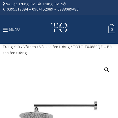
94 Lạc Trung, Hà Bà Trưng, Hà Nội
0395319094
–
0904152089
–
0988089483
0
MENU
Trang chủ
/
Vòi sen
/
Vòi sen âm tường
/ TOTO TX488SQZ – Bát
sen âm tường