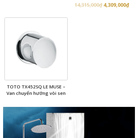
tường
14,315,000
₫
4,309,000
₫
TOTO TX452SQ LE MUSE –
Van chuyển hướng vòi sen
âm tường