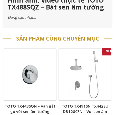
Hình ảnh, video thực tế TOTO
TX488SQZ – Bát sen âm tường
Đang cập nhật…
SẢN PHẨM CÙNG CHUYÊN MỤC
- 70%
TOTO TX443SQN – Van gật
TOTO TX491SN TX442SU
gù vòi sen âm tường
DB128CFN – Vòi sen âm