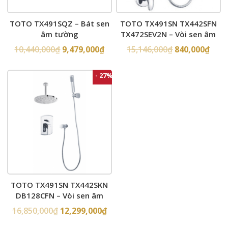
TOTO TX491SQZ – Bát sen
TOTO TX491SN TX442SFN
âm tường
TX472SEV2N – Vòi sen âm
tường
10,440,000
₫
9,479,000
₫
15,146,000
₫
840,000
₫
- 27%
TOTO TX491SN TX442SKN
DB128CFN – Vòi sen âm
tường
16,850,000
₫
12,299,000
₫