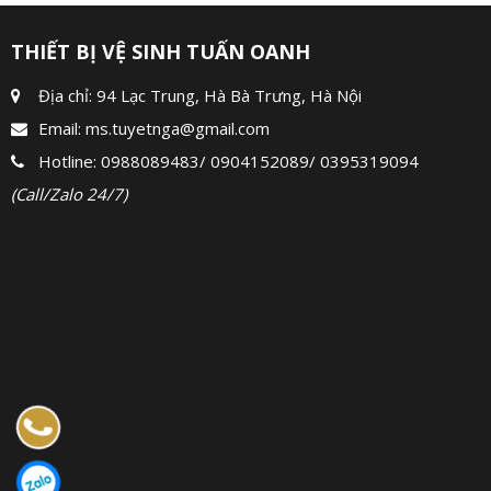
THIẾT BỊ VỆ SINH TUẤN OANH
Địa chỉ: 94 Lạc Trung, Hà Bà Trưng, Hà Nội
Email:
ms.tuyetnga@gmail.com
Hotline:
0988089483
/
0904152089
/
0395319094
(Call/Zalo 24/7)