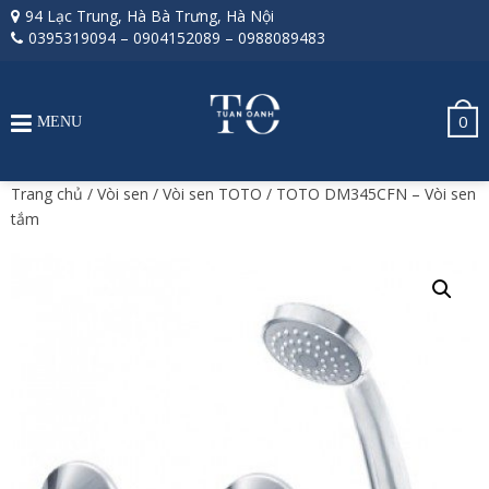
94 Lạc Trung, Hà Bà Trưng, Hà Nội
0395319094
–
0904152089
–
0988089483
0
MENU
Trang chủ
/
Vòi sen
/
Vòi sen TOTO
/ TOTO DM345CFN – Vòi sen
tắm