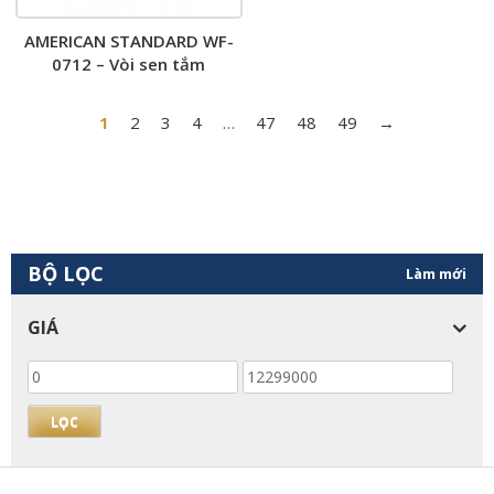
AMERICAN STANDARD WF-
0712 – Vòi sen tắm
1
2
3
4
…
47
48
49
→
BỘ LỌC
Làm mới
GIÁ
Giá
Giá
thấp
cao
nhất
nhất
LỌC