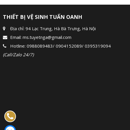
THIẾT BỊ VỆ SINH TUẤN OANH
Địa chỉ: 94 Lạc Trung, Hà Bà Trưng, Hà Nội
Email:
ms.tuyetnga@gmail.com
Hotline:
0988089483
/
0904152089
/
0395319094
(Call/Zalo 24/7)