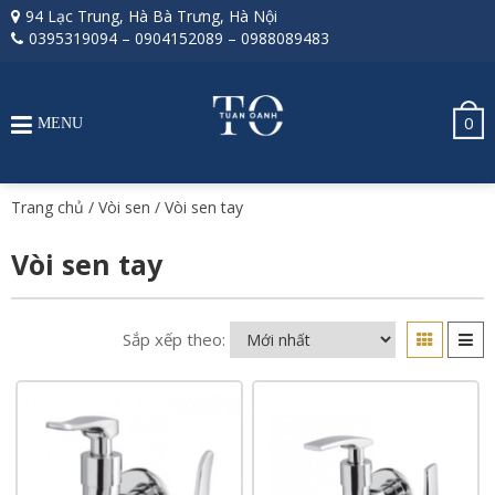
94 Lạc Trung, Hà Bà Trưng, Hà Nội
0395319094
–
0904152089
–
0988089483
0
MENU
Trang chủ
/
Vòi sen
/ Vòi sen tay
Vòi sen tay
Sắp xếp theo: