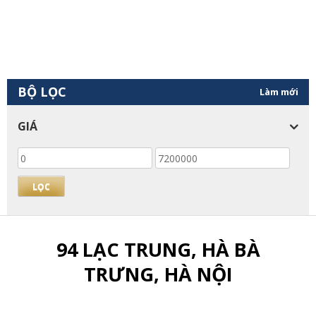
BỘ LỌC
Làm mới
GIÁ
Giá
Giá
thấp
cao
nhất
nhất
LỌC
94 LẠC TRUNG, HÀ BÀ
TRƯNG, HÀ NỘI