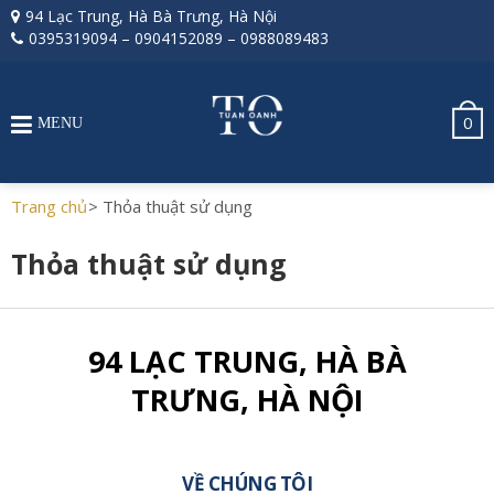
94 Lạc Trung, Hà Bà Trưng, Hà Nội
0395319094
–
0904152089
–
0988089483
0
MENU
Trang chủ
>
Thỏa thuật sử dụng
Thỏa thuật sử dụng
94 LẠC TRUNG, HÀ BÀ
TRƯNG, HÀ NỘI
VỀ CHÚNG TÔI