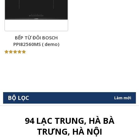
BẾP TỪ ĐÔI BOSCH
PPI82560MS ( demo)
Được xếp
hạng
5.00
5 sao
BỘ LỌC
Làm mới
94 LẠC TRUNG, HÀ BÀ
TRƯNG, HÀ NỘI