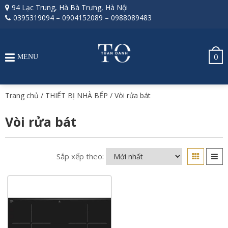
94 Lạc Trung, Hà Bà Trưng, Hà Nội
0395319094
–
0904152089
–
0988089483
0
MENU
Trang chủ
/
THIẾT BỊ NHÀ BẾP
/ Vòi rửa bát
Vòi rửa bát
Sắp xếp theo: