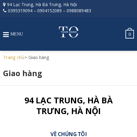
94 Lạc Trung, Hà Bà Trưng, Hà Nội
0395319094
–
0904152089
–
0988089483
0
MENU
Trang chủ
>
Giao hàng
Giao hàng
94 LẠC TRUNG, HÀ BÀ
TRƯNG, HÀ NỘI
VỀ CHÚNG TÔI