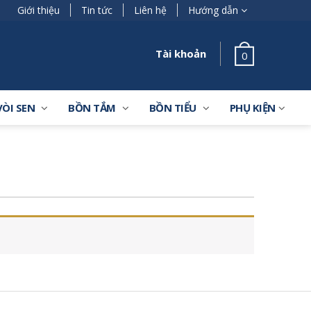
Giới thiệu
Tin tức
Liên hệ
Hướng dẫn
Tài khoản
0
VÒI SEN
BỒN TẮM
BỒN TIỂU
PHỤ KIỆN