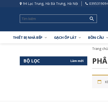
94 Lạc Trung, Hà Bà Trưng, Hà Nội
039531909
THIẾT BỊ NHÀ BẾP
GẠCH ỐP LÁT
BỒN CẦU
Trang chủ
PHÂ
BỘ LỌC
Làm mới
K