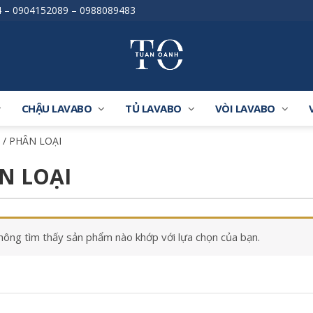
4
–
0904152089
–
0988089483
CHẬU LAVABO
TỦ LAVABO
VÒI LAVABO
/ PHÂN LOẠI
N LOẠI
hông tìm thấy sản phẩm nào khớp với lựa chọn của bạn.