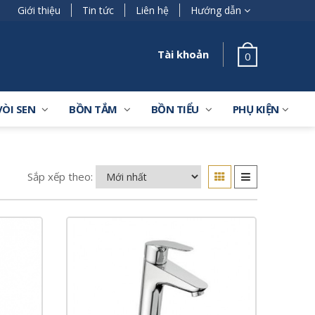
Giới thiệu
Tin tức
Liên hệ
Hướng dẫn
Tài khoản
0
VÒI SEN
BỒN TẮM
BỒN TIỂU
PHỤ KIỆN
Sắp xếp theo: