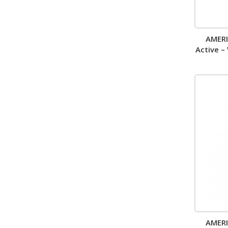
AMER
Active –
AMER