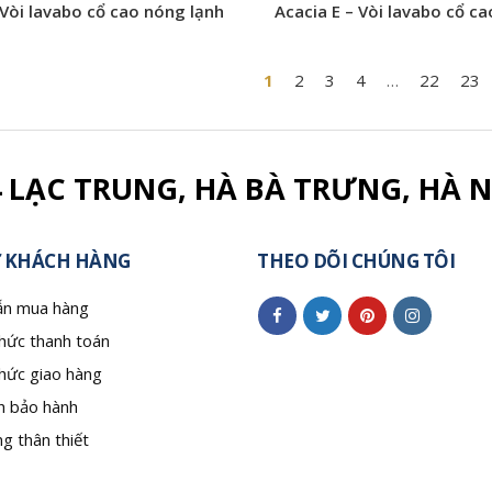
 Vòi lavabo cổ cao nóng lạnh
Acacia E – Vòi lavabo cổ c
lạnh
1
2
3
4
…
22
23
4 LẠC TRUNG, HÀ BÀ TRƯNG, HÀ N
 KHÁCH HÀNG
THEO DÕI CHÚNG TÔI
n mua hàng
hức thanh toán
hức giao hàng
h bảo hành
g thân thiết