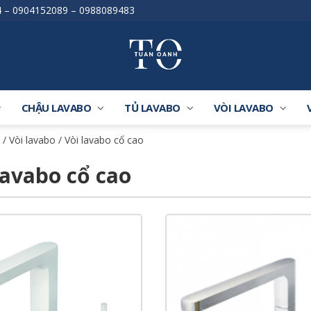
4
–
0904152089
–
0988089483
CHẬU LAVABO
TỦ LAVABO
VÒI LAVABO
/
Vòi lavabo
/ Vòi lavabo cổ cao
lavabo cổ cao