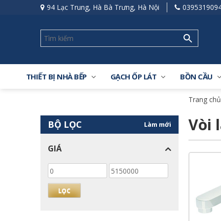
94 Lạc Trung, Hà Bà Trưng, Hà Nội
039531909
THIẾT BỊ NHÀ BẾP
GẠCH ỐP LÁT
BỒN CẦU
Trang chủ
Vòi 
BỘ LỌC
Làm mới
GIÁ
Giá
Giá
thấp
cao
nhất
nhất
LỌC