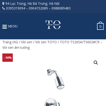
94 Lạc Trung, Hà Bà Trưng, Hà Nội
0395319094
–
0904152089
–
0988089483
0
MENU
Trang chủ
/
Vòi sen
/
Vòi sen TOTO
/ TOTO TS265A/TS602#CR –
Vòi sen âm tường
- 36%