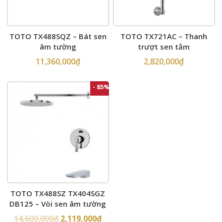
TOTO TX488SQZ – Bát sen
TOTO TX721AC – Thanh
âm tường
trượt sen tắm
11,360,000
₫
2,820,000
₫
- 85%
TOTO TX488SZ TX404SGZ
DB125 – Vòi sen âm tường
14,600,000
₫
2,119,000
₫