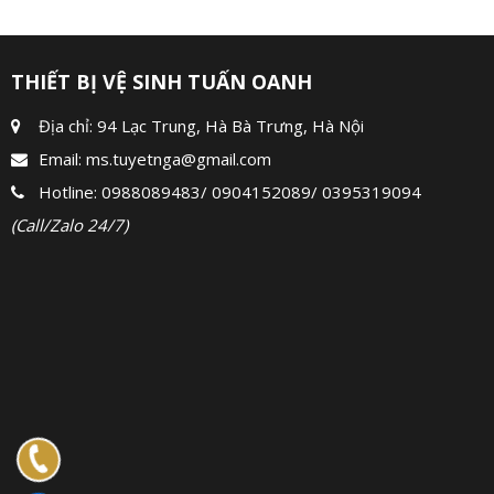
THIẾT BỊ VỆ SINH TUẤN OANH
Địa chỉ: 94 Lạc Trung, Hà Bà Trưng, Hà Nội
Email:
ms.tuyetnga@gmail.com
Hotline:
0988089483
/
0904152089
/
0395319094
(Call/Zalo 24/7)