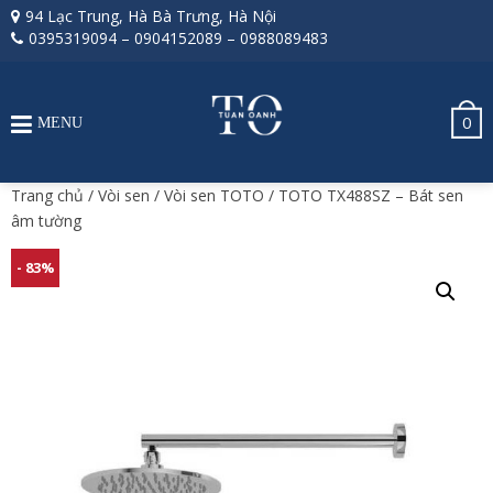
94 Lạc Trung, Hà Bà Trưng, Hà Nội
0395319094
–
0904152089
–
0988089483
0
MENU
Trang chủ
/
Vòi sen
/
Vòi sen TOTO
/ TOTO TX488SZ – Bát sen
âm tường
- 83%