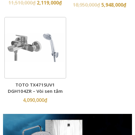
âm tường
tường
11,510,000
₫
2,119,000
₫
18,950,000
₫
5,948,000
₫
TOTO TX471SUV1
DGH104ZR – Vòi sen tắm
4,090,000
₫