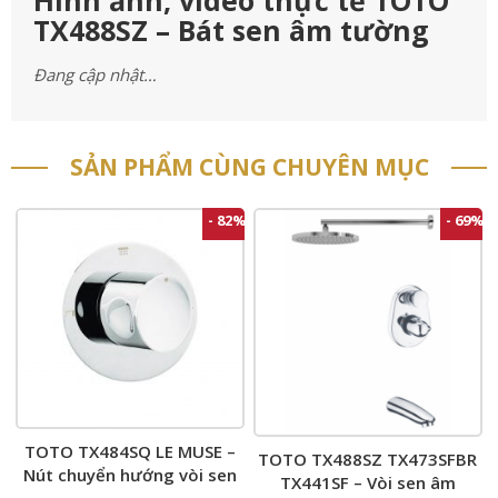
Hình ảnh, video thực tế TOTO
TX488SZ – Bát sen âm tường
Đang cập nhật…
SẢN PHẨM CÙNG CHUYÊN MỤC
- 82%
- 69%
TOTO TX484SQ LE MUSE –
TOTO TX488SZ TX473SFBR
Nút chuyển hướng vòi sen
TX441SF – Vòi sen âm