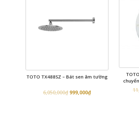
TOTO
TOTO TX488SZ – Bát sen âm tường
chuyển
11
6,050,000
₫
999,000
₫