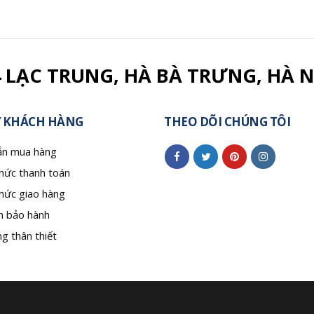
4 LẠC TRUNG, HÀ BÀ TRƯNG, HÀ N
 KHÁCH HÀNG
THEO DÕI CHÚNG TÔI
n mua hàng
hức thanh toán
hức giao hàng
h bảo hành
g thân thiết