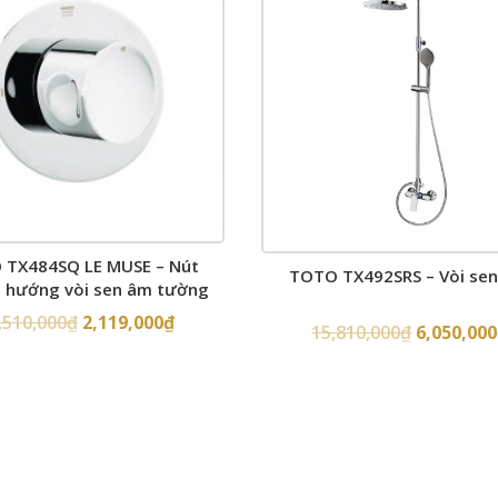
 TX484SQ LE MUSE – Nút
TOTO TX492SRS – Vòi sen
 hướng vòi sen âm tường
,510,000
₫
2,119,000
₫
15,810,000
₫
6,050,000