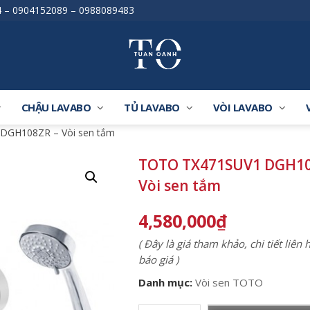
4
–
0904152089
–
0988089483
CHẬU LAVABO
TỦ LAVABO
VÒI LAVABO
DGH108ZR – Vòi sen tắm
TOTO TX471SUV1 DGH10
Vòi sen tắm
4,580,000
₫
( Đây là giá tham khảo, chi tiết liên
báo giá )
Danh mục:
Vòi sen TOTO