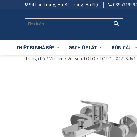
94 Lạc Trung, Hà Bà Trưng, Hà Nội
039531909
THIẾT BỊ NHÀ BẾP
GẠCH ỐP LÁT
BỒN CẦU
Trang chủ
/
Vòi sen
/
Vòi sen TOTO
/ TOTO TX471SUV1 