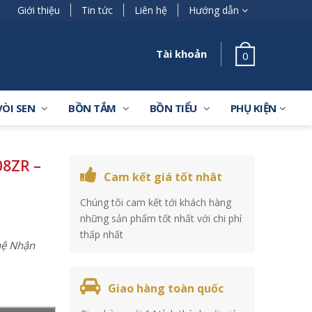
Giới thiệu
Tin tức
Liên hệ
Hướng dẫn
Tài khoản
0
VÒI SEN
BỒN TẮM
BỒN TIỂU
PHỤ KIỆN
8ZR –
Cam kết giá tốt nhât
Chúng tôi cam kết tới khách hàng
những sản phẩm tốt nhất với chi phí
thấp nhất
 hệ Nhận
Giao hàng toàn quốc