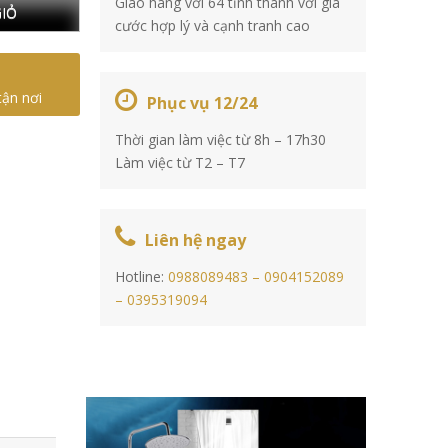
Giao hàng với 64 tỉnh thành với giá
IỎ
cước hợp lý và cạnh tranh cao
tận nơi
Phục vụ 12/24
Thời gian làm việc từ 8h – 17h30
Làm việc từ T2 – T7
Liên hệ ngay
Hotline:
0988089483 –
0904152089
–
0395319094