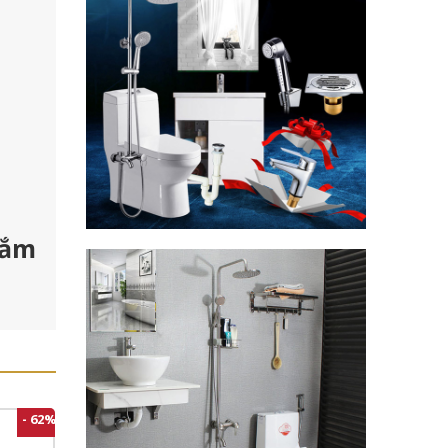
tắm
- 62%