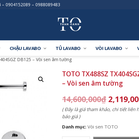
4
–
0904152089
–
0988089483
CHẬU LAVABO
TỦ LAVABO
VÒI LAVABO
404SGZ DB125 – Vòi sen âm tường
TOTO TX488SZ TX404SG
– Vòi sen âm tường
14,600,000
₫
2,119,0
( Đây là giá tham khảo, chi tiết liên
báo giá )
Danh mục:
Vòi sen TOTO