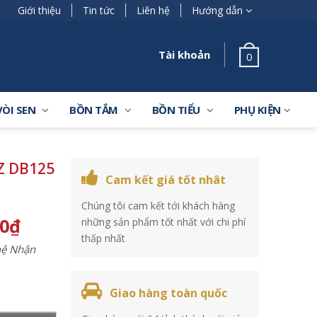
Giới thiệu
Tin tức
Liên hệ
Hướng dẫn
Tài khoản
0
VÒI SEN
BỒN TẮM
BỒN TIỂU
PHỤ KIỆN
Z DB125
Cam kết giá tốt nhât
Chúng tôi cam kết tới khách hàng
00
₫
những sản phẩm tốt nhất với chi phí
thấp nhất
 hệ Nhận
Giao hàng toàn quốc