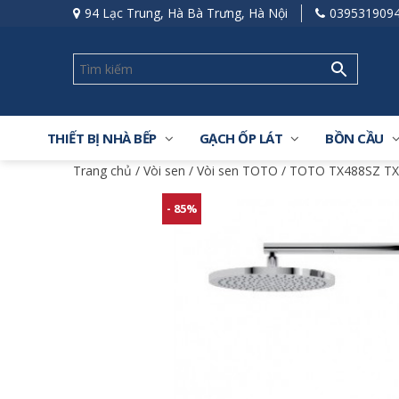
94 Lạc Trung, Hà Bà Trưng, Hà Nội
039531909
THIẾT BỊ NHÀ BẾP
GẠCH ỐP LÁT
BỒN CẦU
Trang chủ
/
Vòi sen
/
Vòi sen TOTO
/ TOTO TX488SZ TX
- 85%