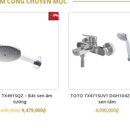
ẨM CÙNG CHUYÊN MỤC
- 9%
TX491SQZ – Bát sen âm
TOTO TX471SUV1 DGH104ZR
tường
sen tắm
,440,000
₫
9,479,000
₫
4,090,000
₫