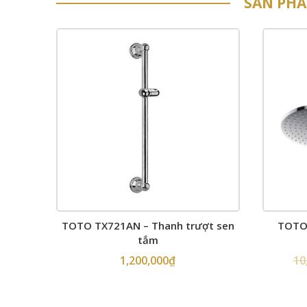
SẢN PH
TOTO TX721AN – Thanh trượt sen
TOTO 
tắm
1,200,000
₫
10