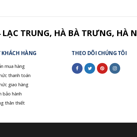
4 LẠC TRUNG, HÀ BÀ TRƯNG, HÀ N
 KHÁCH HÀNG
THEO DÕI CHÚNG TÔI
n mua hàng
hức thanh toán
hức giao hàng
h bảo hành
g thân thiết