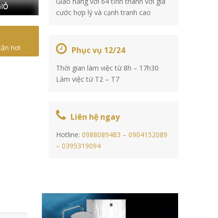
Giao hàng với 64 tỉnh thành với giá
IỎ
cước hợp lý và cạnh tranh cao
tận nơi
Phục vụ 12/24
Thời gian làm việc từ 8h – 17h30
Làm việc từ T2 – T7
Liên hệ ngay
Hotline:
0988089483 –
0904152089
–
0395319094