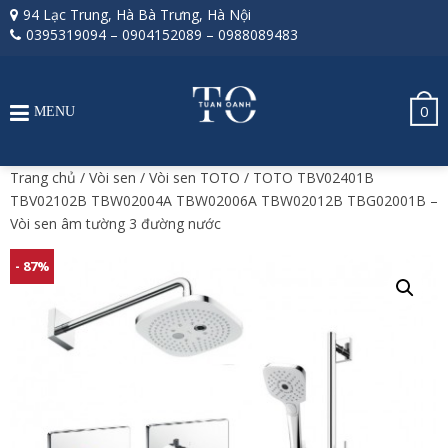
94 Lạc Trung, Hà Bà Trưng, Hà Nội
0395319094
–
0904152089
–
0988089483
0
MENU
Trang chủ
/
Vòi sen
/
Vòi sen TOTO
/ TOTO TBV02401B
TBV02102B TBW02004A TBW02006A TBW02012B TBG02001B –
Vòi sen âm tường 3 đường nước
- 87%