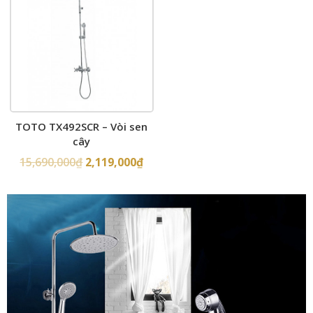
TOTO TX492SCR – Vòi sen
cây
15,690,000
₫
2,119,000
₫