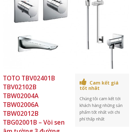
TOTO TBV02401B
Cam kết giá
TBV02102B
tốt nhât
TBW02004A
Chúng tôi cam kết tới
TBW02006A
khách hàng những sản
TBW02012B
phẩm tốt nhất với chi
phí thấp nhất
TBG02001B – Vòi sen
âm tường 3 đường