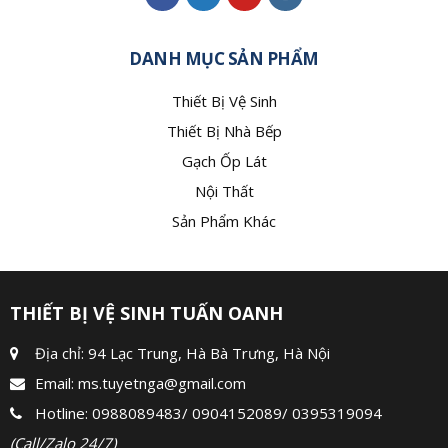
DANH MỤC SẢN PHẨM
Thiết Bị Vệ Sinh
Thiết Bị Nhà Bếp
Gạch Ốp Lát
Nội Thất
Sản Phẩm Khác
THIẾT BỊ VỆ SINH TUẤN OANH
Địa chỉ: 94 Lạc Trung, Hà Bà Trưng, Hà Nội
Email:
ms.tuyetnga@gmail.com
Hotline:
0988089483
/
0904152089
/
0395319094
(Call/Zalo 24/7)