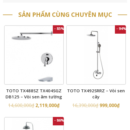
SẢN PHẨM CÙNG CHUYÊN MỤC
- 85%
- 94%
TOTO TX488SZ TX404SGZ
TOTO TX492SRRZ – Vòi sen
DB125 – Vòi sen âm tường
cây
14,600,000
₫
2,119,000
₫
16,390,000
₫
999,000
₫
- 86%