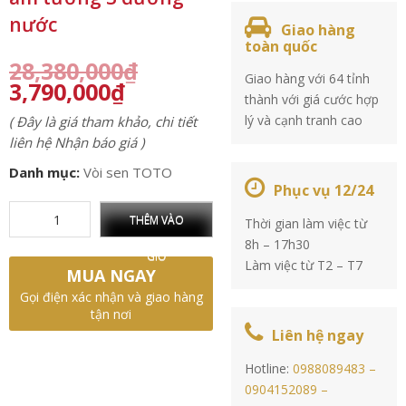
nước
Giao hàng
toàn quốc
28,380,000
₫
Giao hàng với 64 tỉnh
3,790,000
₫
thành với giá cước hợp
lý và cạnh tranh cao
( Đây là giá tham khảo, chi tiết
liên hệ Nhận báo giá )
Danh mục:
Vòi sen TOTO
Phục vụ 12/24
THÊM VÀO
Thời gian làm việc từ
8h – 17h30
GIỎ
Làm việc từ T2 – T7
MUA NGAY
Gọi điện xác nhận và giao hàng
tận nơi
Liên hệ ngay
Hotline:
0988089483 –
0904152089 –