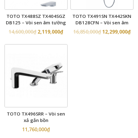
TOTO TX488SZ TX404SGZ
TOTO TX491SN TX442SKN
DB125 – Vòi sen âm tường
DB128CFN – Vòi sen âm
tường
14,600,000
₫
2,119,000
₫
16,850,000
₫
12,299,000
₫
TOTO TX496SRR – Vòi sen
xả gắn bồn
11,760,000
₫