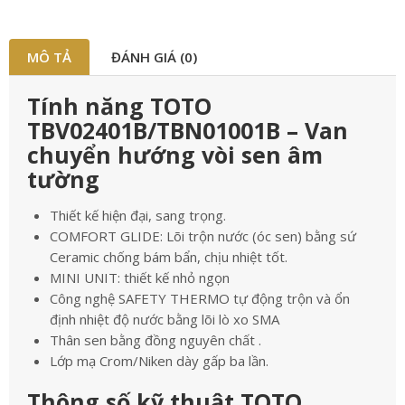
MÔ TẢ
ĐÁNH GIÁ (0)
Tính năng TOTO
TBV02401B/TBN01001B – Van
chuyển hướng vòi sen âm
tường
Thiết kế hiện đại, sang trọng.
COMFORT GLIDE: Lõi trộn nước (óc sen) bằng sứ
Ceramic chống bám bẩn, chịu nhiệt tốt.
MINI UNIT: thiết kế nhỏ ngọn
Công nghệ SAFETY THERMO tự động trộn và ổn
định nhiệt độ nước bằng lõi lò xo SMA
Thân sen bằng đồng nguyên chất .
Lớp mạ Crom/Niken dày gấp ba lần.
Thông số kỹ thuật TOTO