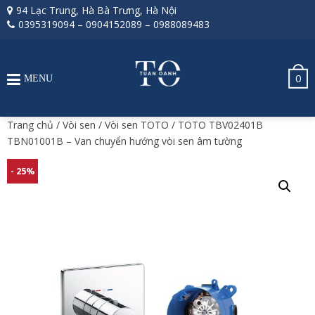
94 Lạc Trung, Hà Bà Trưng, Hà Nội
0395319094
–
0904152089
–
0988089483
0
MENU
Trang chủ
/
Vòi sen
/
Vòi sen TOTO
/ TOTO TBV02401B
TBN01001B – Van chuyển hướng vòi sen âm tường
- 25%