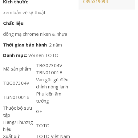
Kích thước
0395319094
xem bản vẽ kỹ thuật
Chất liệu
đồng mạ chrome niken & nhựa
Thời gian bảo hành
2 năm
Danh mục:
Vòi sen TOTO
TBG07304V
Mã sản phẩm
TBN01001B
Van gật gù điều
TBG07304V
chỉnh nóng lạnh
Phụ kiện âm
TBN01001B
tường
Thuộc bộ sưu
GE
tập
Hãng/Thương
TOTO
hiệu
Xuất xứ
TOTO Việt Nam