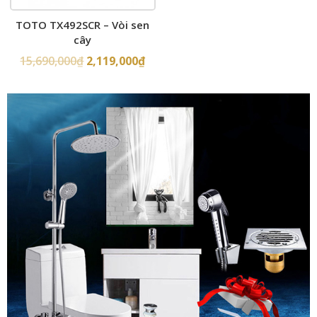
TOTO TX492SCR – Vòi sen
cây
15,690,000
₫
2,119,000
₫