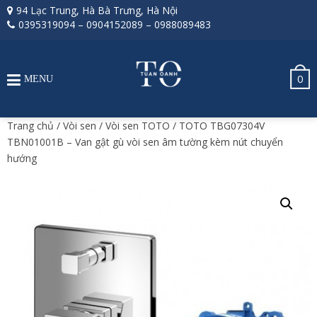
94 Lạc Trung, Hà Bà Trưng, Hà Nội
0395319094
–
0904152089
–
0988089483
0
MENU
Trang chủ
/
Vòi sen
/
Vòi sen TOTO
/ TOTO TBG07304V
TBN01001B – Van gật gù vòi sen âm tường kèm nút chuyển
hướng