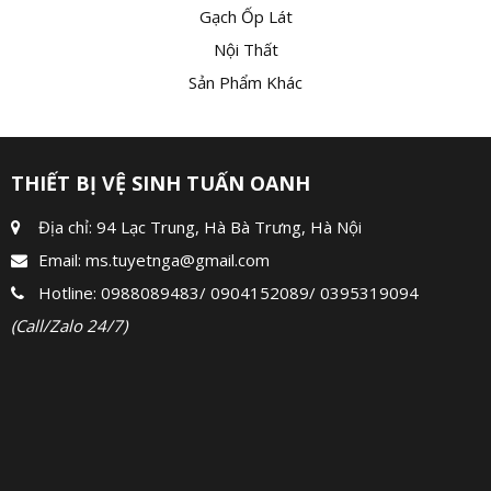
Gạch Ốp Lát
Nội Thất
Sản Phẩm Khác
THIẾT BỊ VỆ SINH TUẤN OANH
Địa chỉ: 94 Lạc Trung, Hà Bà Trưng, Hà Nội
Email:
ms.tuyetnga@gmail.com
Hotline:
0988089483
/
0904152089
/
0395319094
(Call/Zalo 24/7)