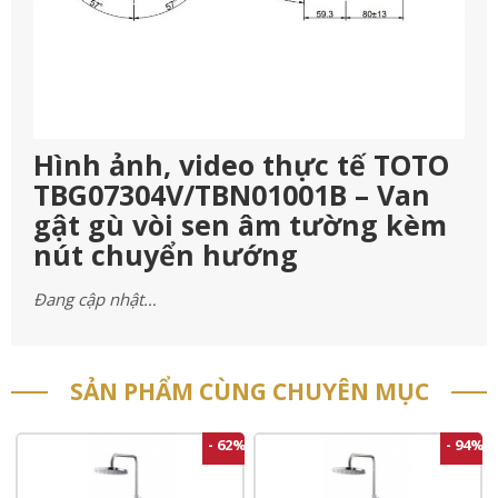
Hình ảnh, video thực tế TOTO
TBG07304V/TBN01001B – Van
gật gù vòi sen âm tường kèm
nút chuyển hướng
Đang cập nhật…
SẢN PHẨM CÙNG CHUYÊN MỤC
- 62%
- 94%