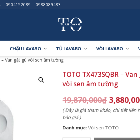
4
–
0904152089
–
0988089483
CHẬU LAVABO
TỦ LAVABO
VÒI LAVABO
 Van gật gù vòi sen âm tường
TOTO TX473SQBR – Van 
vòi sen âm tường
19,870,000
₫
3,880,0
( Đây là giá tham khảo, chi tiết liên
báo giá )
Danh mục:
Vòi sen TOTO