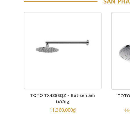
SẢN PH
TOTO TX488SQZ – Bát sen âm
TOTO 
tường
11,360,000
₫
10