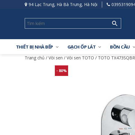
94 Lạc Trung, Hà Bà Trưng, Hà Nội
039531909
THIẾT BỊ NHÀ BẾP
GẠCH ỐP LÁT
BỒN CẦU
Trang chủ
/
Vòi sen
/
Vòi sen TOTO
/ TOTO TX473SQBR –
- 80%