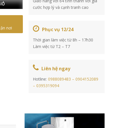
Giao hàng với 64 tỉnh thành với giá
IỎ
cước hợp lý và cạnh tranh cao
tận nơi
Phục vụ 12/24
Thời gian làm việc từ 8h – 17h30
Làm việc từ T2 – T7
Liên hệ ngay
Hotline:
0988089483 –
0904152089
–
0395319094