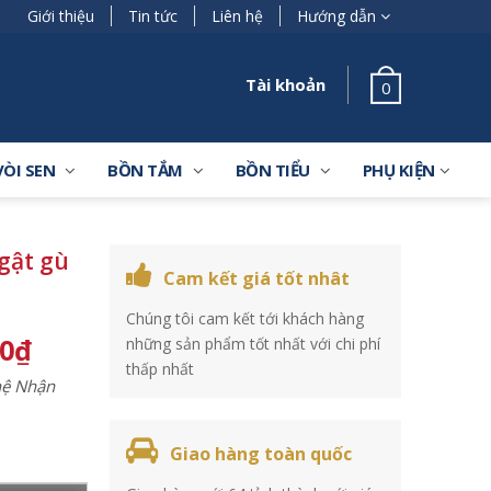
Giới thiệu
Tin tức
Liên hệ
Hướng dẫn
Tài khoản
0
VÒI SEN
BỒN TẮM
BỒN TIỂU
PHỤ KIỆN
gật gù
Cam kết giá tốt nhât
Chúng tôi cam kết tới khách hàng
00
₫
những sản phẩm tốt nhất với chi phí
thấp nhất
 hệ Nhận
Giao hàng toàn quốc