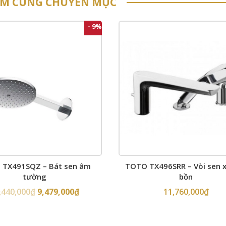
ẨM CÙNG CHUYÊN MỤC
- 9%
TX491SQZ – Bát sen âm
TOTO TX496SRR – Vòi sen 
tường
bồn
,440,000
₫
9,479,000
₫
11,760,000
₫