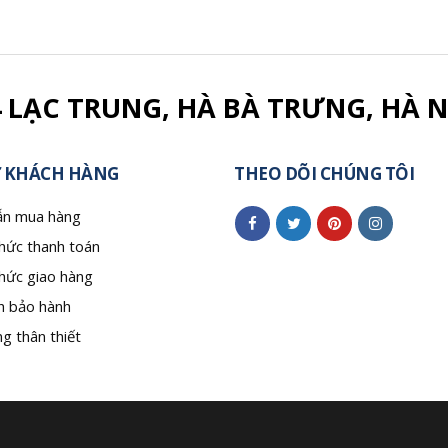
4 LẠC TRUNG, HÀ BÀ TRƯNG, HÀ N
 KHÁCH HÀNG
THEO DÕI CHÚNG TÔI
n mua hàng
hức thanh toán
hức giao hàng
h bảo hành
g thân thiết