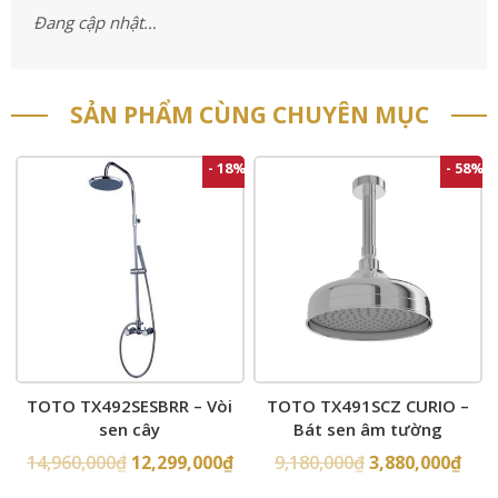
Đang cập nhật…
SẢN PHẨM CÙNG CHUYÊN MỤC
- 18%
- 58%
TOTO TX492SESBRR – Vòi
TOTO TX491SCZ CURIO –
sen cây
Bát sen âm tường
14,960,000
₫
12,299,000
₫
9,180,000
₫
3,880,000
₫