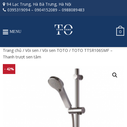
94 Lạc Trung, Hà Bà Trưng, Hà Nội
0395319094
–
0904152089
–
0988089483
0
MENU
Trang chủ
/
Vòi sen
/
Vòi sen TOTO
/ TOTO TTSR106SMF –
Thanh trượt sen tắm
- 42%