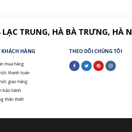
4 LẠC TRUNG, HÀ BÀ TRƯNG, HÀ N
 KHÁCH HÀNG
THEO DÕI CHÚNG TÔI
n mua hàng
hức thanh toán
hức giao hàng
h bảo hành
g thân thiết