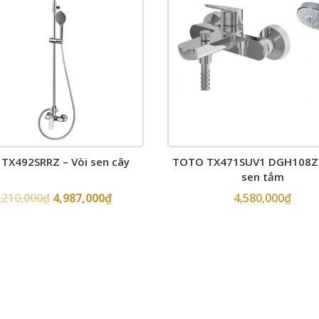
TX492SRRZ – Vòi sen cây
TOTO TX471SUV1 DGH108ZR
sen tắm
,210,000
₫
4,987,000
₫
4,580,000
₫