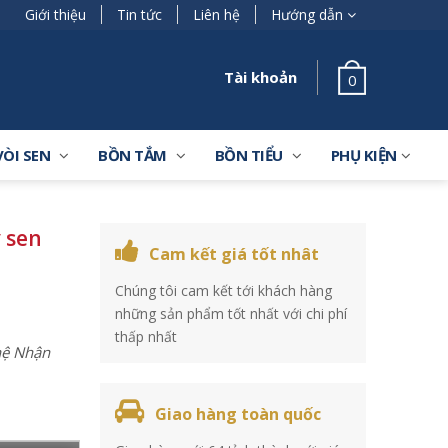
Giới thiệu
Tin tức
Liên hệ
Hướng dẫn
Tài khoản
0
VÒI SEN
BỒN TẮM
BỒN TIỂU
PHỤ KIỆN
 sen
Cam kết giá tốt nhât
Chúng tôi cam kết tới khách hàng
những sản phẩm tốt nhất với chi phí
thấp nhất
 hệ Nhận
Giao hàng toàn quốc