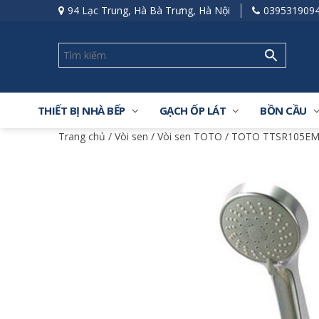
94 Lạc Trung, Hà Bà Trưng, Hà Nội
039531909
THIẾT BỊ NHÀ BẾP
GẠCH ỐP LÁT
BỒN CẦU
Trang chủ
/
Vòi sen
/
Vòi sen TOTO
/ TOTO TTSR105EMF