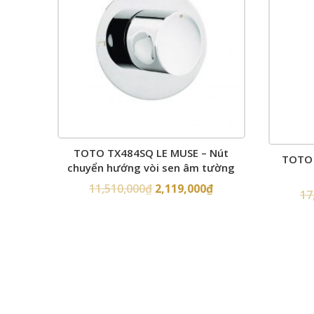
TOTO TX484SQ LE MUSE – Nút
TOTO 
chuyển hướng vòi sen âm tường
11,510,000
₫
2,119,000
₫
17