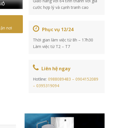
Giao hàng với 64 tỉnh thành với giá
IỎ
cước hợp lý và cạnh tranh cao
tận nơi
Phục vụ 12/24
Thời gian làm việc từ 8h – 17h30
Làm việc từ T2 – T7
Liên hệ ngay
Hotline:
0988089483 –
0904152089
–
0395319094