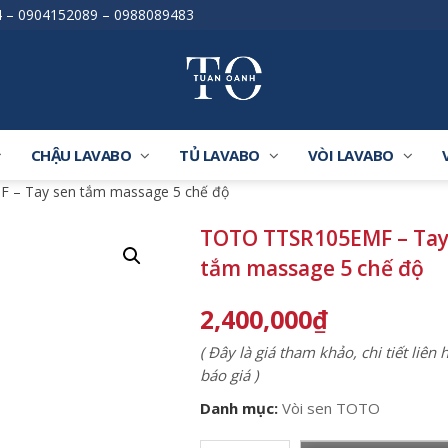
4
–
0904152089
–
0988089483
CHẬU LAVABO
TỦ LAVABO
VÒI LAVABO
 – Tay sen tắm massage 5 chế độ
TOTO TTSR105EMF – Tay
tắm massage 5 chế độ
2,400,000
₫
( Đây là giá tham khảo, chi tiết liên
báo giá )
Danh mục:
Vòi sen TOTO