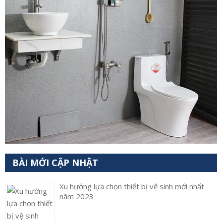
BÀI MỚI CẬP NHẬT
Xu hướng lựa chọn thiết bị vệ sinh mới nhất
năm 2023