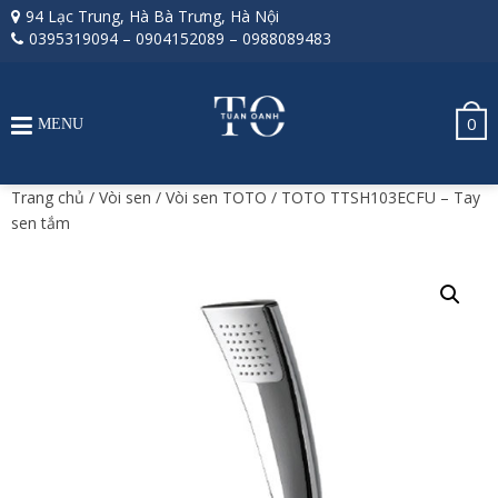
94 Lạc Trung, Hà Bà Trưng, Hà Nội
0395319094
–
0904152089
–
0988089483
0
MENU
Trang chủ
/
Vòi sen
/
Vòi sen TOTO
/ TOTO TTSH103ECFU – Tay
sen tắm