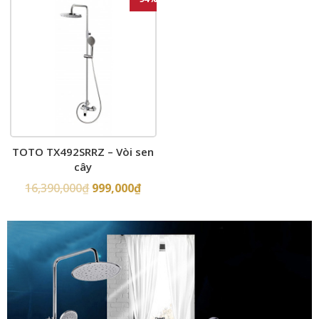
TOTO TX492SRRZ – Vòi sen
cây
16,390,000
₫
999,000
₫