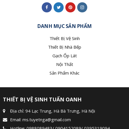
DANH MỤC SẢN PHẨM
Thiết Bị Vệ Sinh
Thiết Bị Nhà Bếp
Gạch Ốp Lát
Nội Thất
Sản Phẩm Khác
THIẾT BỊ VỆ SINH TUẤN OANH
Địa chỉ: 94 Lạc Trung, Hà Bà Trưng, Hà Nội
Email:
ms.tuyetnga@gmail.com
Hotline:
0988089483
/
0904152089
/
0395319094