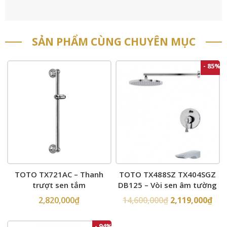
SẢN PHẨM CÙNG CHUYÊN MỤC
- 85%
TOTO TX721AC – Thanh
TOTO TX488SZ TX404SGZ
trượt sen tắm
DB125 – Vòi sen âm tường
2,820,000
₫
14,600,000
₫
2,119,000
₫
- 94%