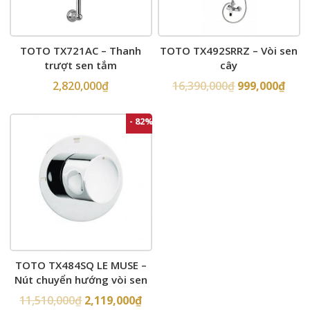
TOTO TX721AC – Thanh
TOTO TX492SRRZ – Vòi sen
trượt sen tắm
cây
2,820,000
₫
16,390,000
₫
999,000
₫
- 82%
TOTO TX484SQ LE MUSE –
Nút chuyển hướng vòi sen
âm tường
11,510,000
₫
2,119,000
₫