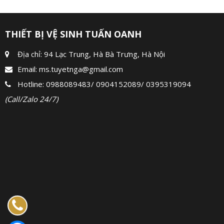
THIẾT BỊ VỆ SINH TUẤN OANH
Địa chỉ: 94 Lạc Trung, Hà Bà Trưng, Hà Nội
Email:
ms.tuyetnga@gmail.com
Hotline:
0988089483
/
0904152089
/
0395319094
(Call/Zalo 24/7)