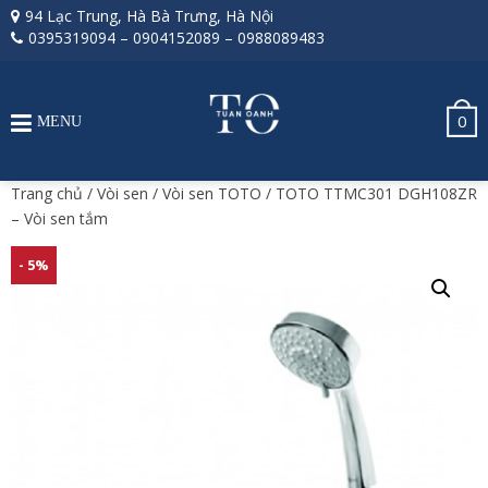
94 Lạc Trung, Hà Bà Trưng, Hà Nội
0395319094
–
0904152089
–
0988089483
0
MENU
Trang chủ
/
Vòi sen
/
Vòi sen TOTO
/ TOTO TTMC301 DGH108ZR
– Vòi sen tắm
- 5%