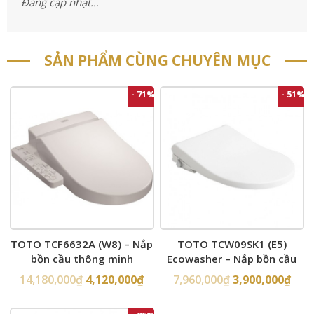
Đang cập nhật…
SẢN PHẨM CÙNG CHUYÊN MỤC
- 71%
- 51%
TOTO TCF6632A (W8) – Nắp
TOTO TCW09SK1 (E5)
bồn cầu thông minh
Ecowasher – Nắp bồn cầu
rửa cơ
14,180,000
₫
4,120,000
₫
7,960,000
₫
3,900,000
₫