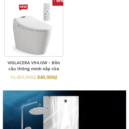
- 95%
VIGLACERA V94.GW – Bồn
cầu thông minh nắp rửa
điện tử
15,455,000
₫
840,000
₫