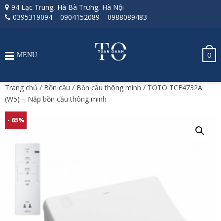
94 Lạc Trung, Hà Bà Trưng, Hà Nội
0395319094
–
0904152089
–
0988089483
0
MENU
Trang chủ
/
Bồn cầu
/
Bồn cầu thông minh
/ TOTO TCF4732A
(W5) – Nắp bồn cầu thông minh
- 65%