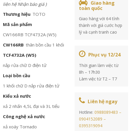
Giao hàng
liên hệ Nhận báo giá )
toàn quốc
Thương hiệu
TOTO
Giao hàng với 64 tỉnh
Mã sản phẩm
thành với giá cước hợp
lý và cạnh tranh cao
CW166RB TCF4732A (W5)
CW166RB
thân bồn cầu 1 khối
Phục vụ 12/24
TCF4732A (W5)
nắp rửa chữ D điện tử
Thời gian làm việc từ
8h – 17h30
Loại bồn cầu
Làm việc từ T2 – T7
1 khối chữ D nắp rửa điện tử
Kiểu xả nước
Liên hệ ngay
xả 2 nhấn 4,5L đại và 3L tiểu
Hotline:
0988089483 –
Công nghệ xả nước
0904152089 –
0395319094
xả xoáy Tornado