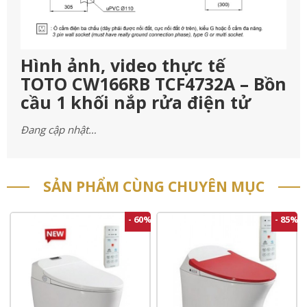
Hình ảnh, video thực tế
TOTO CW166RB TCF4732A – Bồn
cầu 1 khối nắp rửa điện tử
Đang cập nhật…
SẢN PHẨM CÙNG CHUYÊN MỤC
- 60%
- 85%