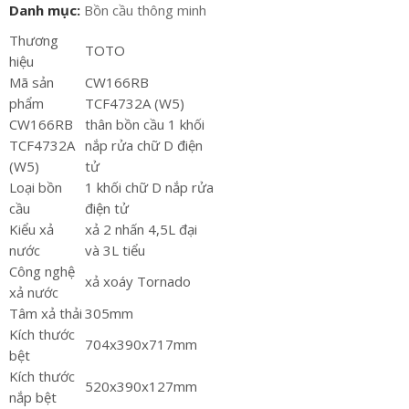
Danh mục:
Bồn cầu thông minh
Thương
TOTO
hiệu
Mã sản
CW166RB
phẩm
TCF4732A (W5)
CW166RB
thân bồn cầu 1 khối
TCF4732A
nắp rửa chữ D điện
(W5)
tử
Loại bồn
1 khối chữ D nắp rửa
cầu
điện tử
Kiểu xả
xả 2 nhấn 4,5L đại
nước
và 3L tiểu
Công nghệ
xả xoáy Tornado
xả nước
Tâm xả thải
305mm
Kích thước
704x390x717mm
bệt
Kích thước
520x390x127mm
nắp bệt