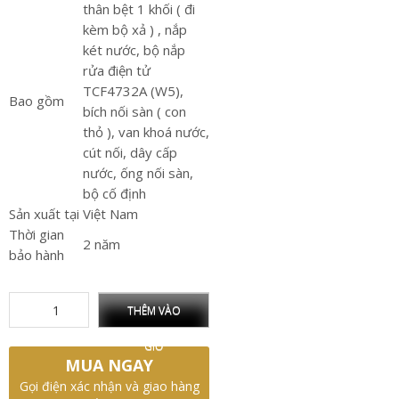
thân bệt 1 khối ( đi
kèm bộ xả ) , nắp
két nước, bộ nắp
rửa điện tử
TCF4732A (W5),
Bao gồm
bích nối sàn ( con
thỏ ), van khoá nước,
cút nối, dây cấp
nước, ống nối sàn,
bộ cố định
Sản xuất tại
Việt Nam
Thời gian
2 năm
bảo hành
THÊM VÀO
GIỎ
MUA NGAY
Gọi điện xác nhận và giao hàng