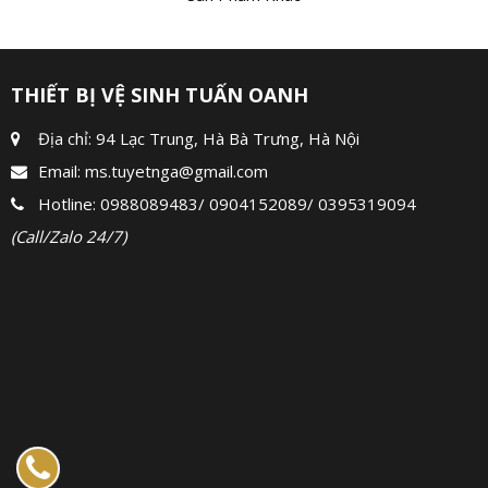
THIẾT BỊ VỆ SINH TUẤN OANH
Địa chỉ: 94 Lạc Trung, Hà Bà Trưng, Hà Nội
Email:
ms.tuyetnga@gmail.com
Hotline:
0988089483
/
0904152089
/
0395319094
(Call/Zalo 24/7)