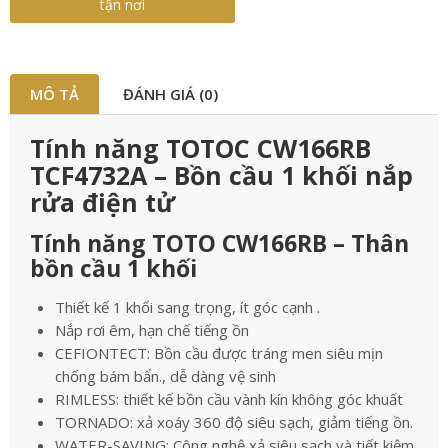
tận nơi
MÔ TẢ
ĐÁNH GIÁ (0)
Tính năng TOTOC CW166RB
TCF4732A – Bồn cầu 1 khối nắp
rửa điện tử
Tính năng TOTO CW166RB – Thân
bồn cầu 1 khối
Thiết kế 1 khối sang trọng, ít góc cạnh .
Nắp rơi êm, hạn chế tiếng ồn
CEFIONTECT: Bồn cầu được tráng men siêu mịn
chống bám bẩn., dễ dàng vệ sinh
RIMLESS: thiết kế bồn cầu vành kín không góc khuất
TORNADO: xả xoáy 360 độ siêu sạch, giảm tiếng ồn.
WATER-SAVING: Công nghệ xả siêu sạch và tiết kiệm