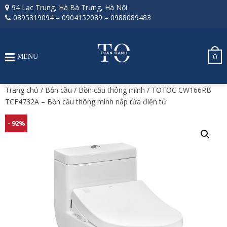
94 Lạc Trung, Hà Bà Trưng, Hà Nội
0395319094
–
0904152089
–
0988089483
0
MENU
Trang chủ
/
Bồn cầu
/
Bồn cầu thông minh
/ TOTOC CW166RB
TCF4732A – Bồn cầu thông minh nắp rửa điện tử
- 92%