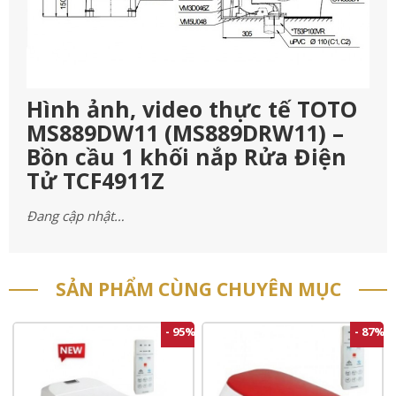
Hình ảnh, video thực tế TOTO
MS889DW11 (MS889DRW11) –
Bồn cầu 1 khối nắp Rửa Điện
Tử TCF4911Z
Đang cập nhật…
SẢN PHẨM CÙNG CHUYÊN MỤC
- 95%
- 87%