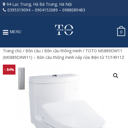
94 Lạc Trung, Hà Bà Trưng, Hà Nội
0395319094
–
0904152089
–
0988089483
0
MENU
Trang chủ
/
Bồn cầu
/
Bồn cầu thông minh
/ TOTO MS889DW11
(MS889DRW11) – Bồn cầu thông minh nắp rửa điện tử TCF4911Z
- 84%