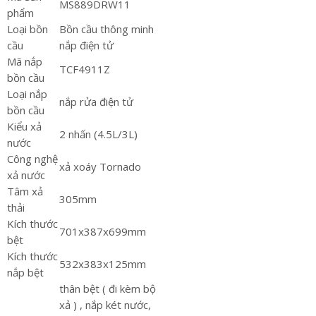
MS889DRW11
phẩm
Loại bồn
Bồn cầu thông minh
cầu
nắp điện tử
Mã nắp
TCF4911Z
bồn cầu
Loại nắp
nắp rửa điện tử
bồn cầu
Kiểu xả
2 nhấn (4.5L/3L)
nước
Công nghệ
xả xoáy Tornado
xả nước
Tâm xả
305mm
thải
Kích thước
701x387x699mm
bệt
Kích thước
532x383x125mm
nắp bệt
thân bệt ( đi kèm bộ
xả ) , nắp két nước,