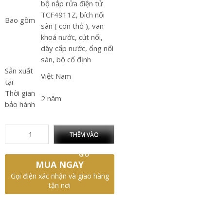
bộ nắp rửa điện tử
TCF4911Z, bích nối
Bao gồm
sàn ( con thỏ ), van
khoá nước, cút nối,
dây cấp nước, ống nối
sàn, bộ cố định
Sản xuất
Việt Nam
tại
Thời gian
2 năm
bảo hành
THÊM VÀO
GIỎ
MUA NGAY
Gọi điện xác nhận và giao hàng
tận nơi