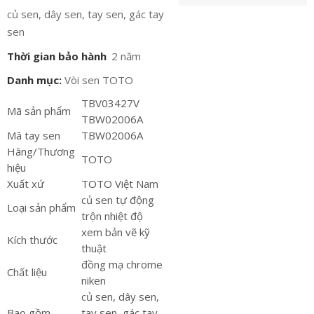
củ sen, dây sen, tay sen, gác tay
sen
Thời gian bảo hành
2 năm
Danh mục:
Vòi sen TOTO
TBV03427V
Mã sản phẩm
TBW02006A
Mã tay sen
TBW02006A
Hãng/Thương
TOTO
hiệu
Xuất xứ
TOTO Việt Nam
củ sen tự động
Loại sản phẩm
trộn nhiệt độ
xem bản vẽ kỹ
Kích thước
thuật
đồng mạ chrome
Chất liệu
niken
củ sen, dây sen,
Bao gồm
tay sen, gác tay