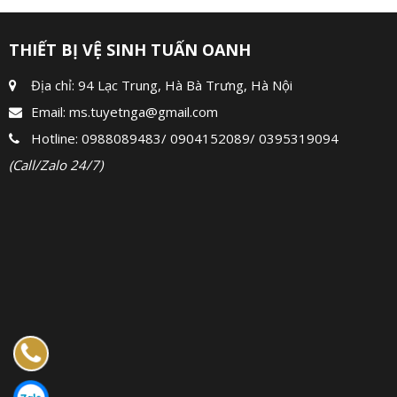
THIẾT BỊ VỆ SINH TUẤN OANH
Địa chỉ: 94 Lạc Trung, Hà Bà Trưng, Hà Nội
Email:
ms.tuyetnga@gmail.com
Hotline:
0988089483
/
0904152089
/
0395319094
(Call/Zalo 24/7)