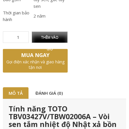
sen
Thời gian bảo
2 năm
hành
THÊM VÀO
GIỎ
MUA NGAY
Gọi điện xác nhận và giao hàng
tận nơi
MÔ TẢ
ĐÁNH GIÁ (0)
Tính năng TOTO
TBV03427V/TBW02006A – Vòi
sen tắm nhiệt độ Nhật xả bồn