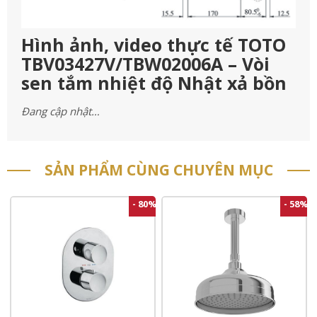
Hình ảnh, video thực tế TOTO
TBV03427V/TBW02006A – Vòi
sen tắm nhiệt độ Nhật xả bồn
Đang cập nhật…
SẢN PHẨM CÙNG CHUYÊN MỤC
- 80%
- 58%