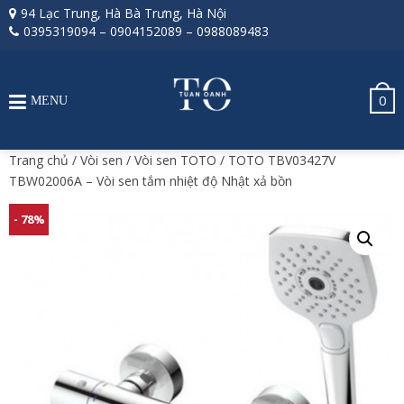
94 Lạc Trung, Hà Bà Trưng, Hà Nội
0395319094
–
0904152089
–
0988089483
0
MENU
Trang chủ
/
Vòi sen
/
Vòi sen TOTO
/ TOTO TBV03427V
TBW02006A – Vòi sen tắm nhiệt độ Nhật xả bồn
- 78%