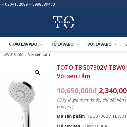
4
–
0904152089
–
0988089483
CHẬU LAVABO
TỦ LAVABO
VÒI LAVABO
TBW01008A – Vòi sen tắm
TOTO TBG07302V TBW01
Vòi sen tắm
10,650,000
₫
2,340,0
( Đây là giá tham khảo, chi tiết liên
báo giá )
Mã sản phẩm
TBG07302V TBW01
Mã tay sen
TBW01008A