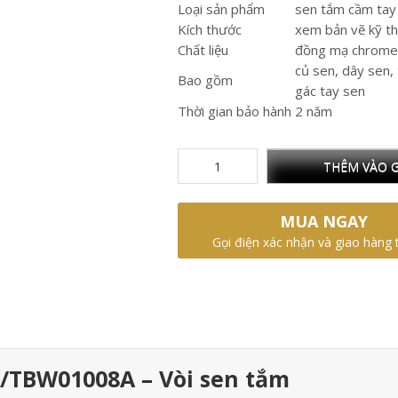
Loại sản phẩm
sen tắm cầm tay
Kích thước
xem bản vẽ kỹ t
Chất liệu
đồng mạ chrome
củ sen, dây sen,
Bao gồm
gác tay sen
Thời gian bảo hành
2 năm
THÊM VÀO G
MUA NGAY
Gọi điện xác nhận và giao hàng 
/TBW01008A – Vòi sen tắm