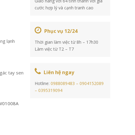
Giao hàng với 64 tỉnh thành với giá
cước hợp lý và cạnh tranh cao
Phục vụ 12/24
ng lạnh
Thời gian làm việc từ 8h – 17h30
Làm việc từ T2 – T7
Liên hệ ngay
 gác tay sen
Hotline:
0988089483 –
0904152089
–
0395319094
W01008A