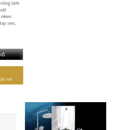
 nóng lạnh
huật
 niken
 tay sen,
IỎ
tận nơi