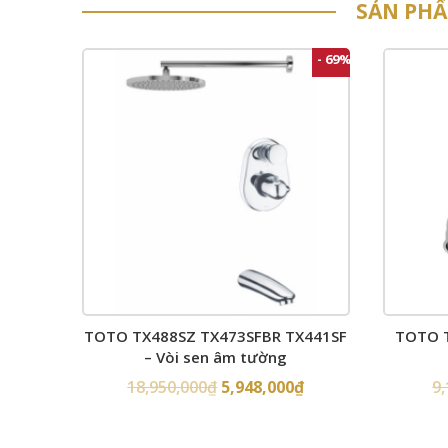
SẢN PH
- 69%
TOTO TX488SZ TX473SFBR TX441SF
TOTO T
– Vòi sen âm tường
18,950,000
₫
5,948,000
₫
9