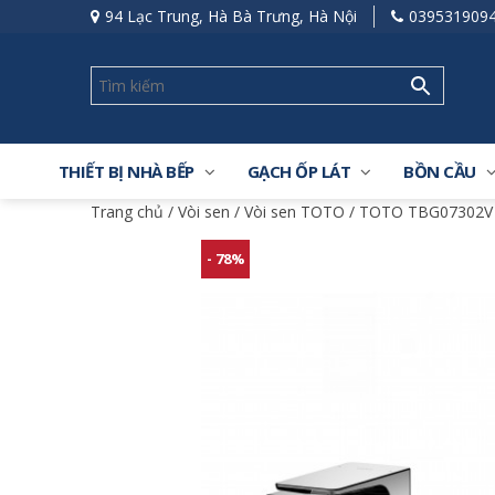
94 Lạc Trung, Hà Bà Trưng, Hà Nội
039531909
THIẾT BỊ NHÀ BẾP
GẠCH ỐP LÁT
BỒN CẦU
Trang chủ
/
Vòi sen
/
Vòi sen TOTO
/ TOTO TBG07302V 
- 78%