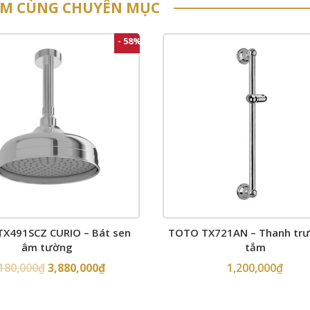
ẨM CÙNG CHUYÊN MỤC
- 58%
X491SCZ CURIO – Bát sen
TOTO TX721AN – Thanh trư
âm tường
tắm
,180,000
₫
3,880,000
₫
1,200,000
₫