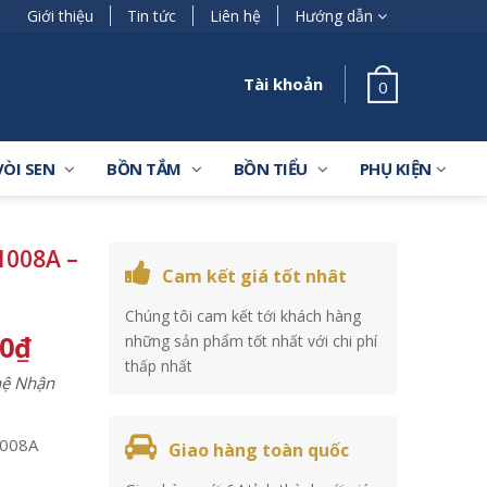
Giới thiệu
Tin tức
Liên hệ
Hướng dẫn
Tài khoản
0
VÒI SEN
BỒN TẮM
BỒN TIỂU
PHỤ KIỆN
008A –
Cam kết giá tốt nhât
Chúng tôi cam kết tới khách hàng
00
₫
những sản phẩm tốt nhất với chi phí
thấp nhất
 hệ Nhận
008A
Giao hàng toàn quốc