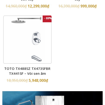
14,960,000
₫
12,299,000
₫
16,390,000
₫
999,000
₫
- 69%
TOTO TX488SZ TX473SFBR
TX441SF – Vòi sen âm
tường
18,950,000
₫
5,948,000
₫