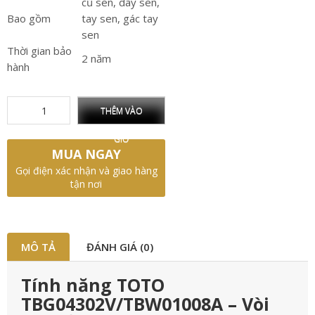
củ sen, dây sen,
Bao gồm
tay sen, gác tay
sen
Thời gian bảo
2 năm
hành
THÊM VÀO
GIỎ
MUA NGAY
Gọi điện xác nhận và giao hàng
tận nơi
MÔ TẢ
ĐÁNH GIÁ (0)
Tính năng TOTO
TBG04302V/TBW01008A – Vòi