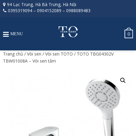
94 Lạc Trung, Hà Bà Trưng, Hà Nội
0395319094
–
0904152089
–
0988089483
0
MENU
Trang chủ
/
Vòi sen
/
Vòi sen TOTO
/ TOTO TBG04302V
TBW01008A – Vòi sen tắm