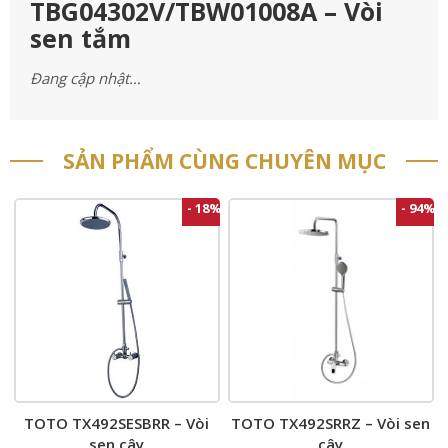
TBG04302V/TBW01008A – Vòi
sen tắm
Đang cập nhật…
SẢN PHẨM CÙNG CHUYÊN MỤC
- 18%
- 94%
TOTO TX492SESBRR – Vòi
TOTO TX492SRRZ – Vòi sen
sen cây
cây