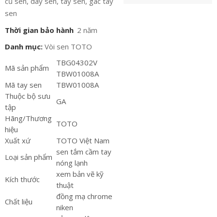
củ sen, dây sen, tay sen, gác tay
sen
Thời gian bảo hành
2 năm
Danh mục:
Vòi sen TOTO
TBG04302V
Mã sản phẩm
TBW01008A
Mã tay sen
TBW01008A
Thuộc bộ sưu
GA
tập
Hãng/Thương
TOTO
hiệu
Xuất xứ
TOTO Việt Nam
sen tắm cầm tay
Loại sản phẩm
nóng lạnh
xem bản vẽ kỹ
Kích thước
thuật
đồng mạ chrome
Chất liệu
niken