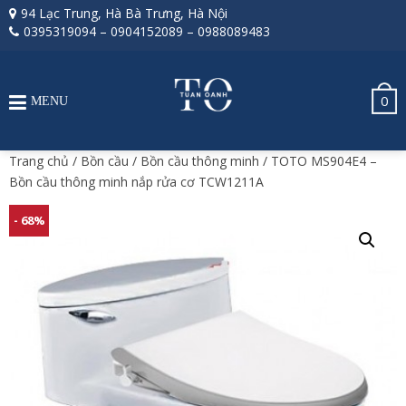
94 Lạc Trung, Hà Bà Trưng, Hà Nội
0395319094
–
0904152089
–
0988089483
0
MENU
Trang chủ
/
Bồn cầu
/
Bồn cầu thông minh
/ TOTO MS904E4 –
Bồn cầu thông minh nắp rửa cơ TCW1211A
- 68%