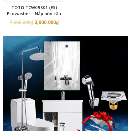
TOTO TCW09SK1 (E5)
Ecowasher – Nắp bồn cầu
rửa cơ
7,960,000
₫
3,900,000
₫