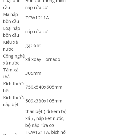
Loại bồn
Bồn cầu thông minh
cầu
nắp rửa cơ
Mã nắp
TCW1211A
bồn cầu
Loại nắp
nắp rửa cơ
bồn cầu
Kiểu xả
gạt 6 lít
nước
Công nghệ
xả xoáy Tornado
xả nước
Tâm xả
305mm
thải
Kích thước
750x540x605mm
bệt
Kích thước
509x380x105mm
nắp bệt
thân bệt ( đi kèm bộ
xả ) , nắp két nước,
bộ nắp rửa cơ
TCW1211A, bích nối