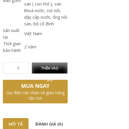
Bao gồm
sàn ( con thỏ ), van
khoá nước, cút nối,
dây cấp nước, ống nối
sàn, bộ cố định
Sản xuất
Việt Nam
tại
Thời gian
2 năm
bảo hành
THÊM VÀO
GIỎ
MUA NGAY
Gọi điện xác nhận và giao hàng
tận nơi
MÔ TẢ
ĐÁNH GIÁ (0)