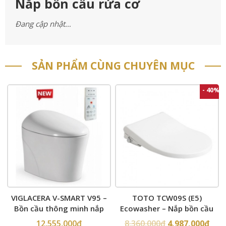
Nắp bồn cầu rửa cơ
Đang cập nhật…
SẢN PHẨM CÙNG CHUYÊN MỤC
- 40%
VIGLACERA V-SMART V95 –
TOTO TCW09S (E5)
Bồn cầu thông minh nắp
Ecowasher – Nắp bồn cầu
rửa điện tử
rửa cơ
12,555,000
₫
8,360,000
₫
4,987,000
₫