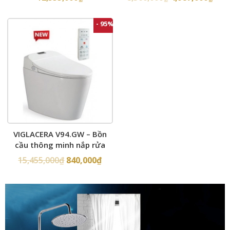
- 95%
VIGLACERA V94.GW – Bồn
cầu thông minh nắp rửa
điện tử
15,455,000
₫
840,000
₫