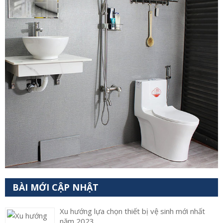
BÀI MỚI CẬP NHẬT
Xu hướng lựa chọn thiết bị vệ sinh mới nhất
năm 2023