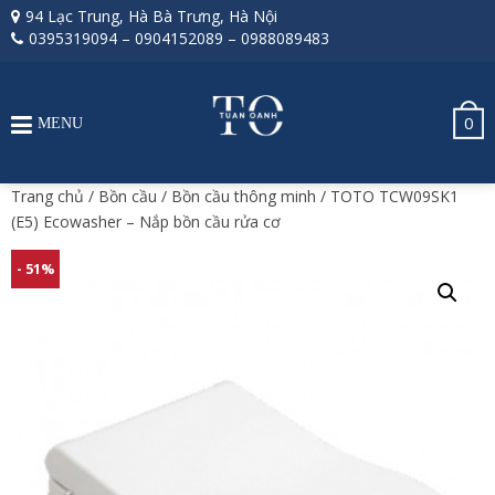
94 Lạc Trung, Hà Bà Trưng, Hà Nội
0395319094
–
0904152089
–
0988089483
0
MENU
Trang chủ
/
Bồn cầu
/
Bồn cầu thông minh
/ TOTO TCW09SK1
(E5) Ecowasher – Nắp bồn cầu rửa cơ
- 51%