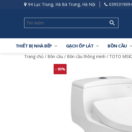
94 Lạc Trung, Hà Bà Trưng, Hà Nội
039531909
THIẾT BỊ NHÀ BẾP
GẠCH ỐP LÁT
BỒN CẦU
Trang chủ
/
Bồn cầu
/
Bồn cầu thông minh
/ TOTO MS823
- 93%