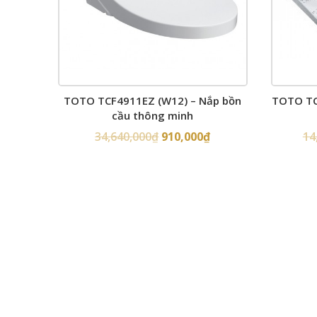
TOTO TCF4911EZ (W12) – Nắp bồn
TOTO TC
cầu thông minh
34,640,000
₫
910,000
₫
14