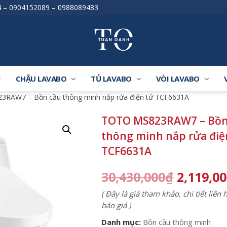
4
–
0904152089
–
0988089483
CHẬU LAVABO
TỦ LAVABO
VÒI LAVABO
RAW7 – Bồn cầu thông minh nắp rửa điện tử TCF6631A
TOTO MS823RAW7 – Bồn
thông minh nắp rửa điệ
TCF6631A
30,430,000
₫
2,119,0
( Đây là giá tham khảo, chi tiết liên
báo giá )
Danh mục:
Bồn cầu thông minh