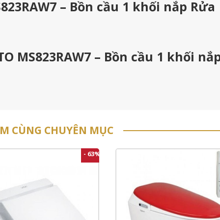
823RAW7 – Bồn cầu 1 khối nắp Rửa
OTO MS823RAW7 – Bồn cầu 1 khối nắ
ẨM CÙNG CHUYÊN MỤC
- 63%