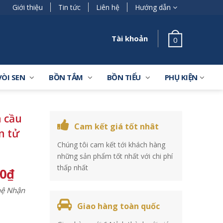
Giới thiệu
Tin tức
Liên hệ
Hướng dẫn
Tài khoản
0
VÒI SEN
BỒN TẮM
BỒN TIỂU
PHỤ KIỆN
 cầu
Cam kết giá tốt nhât
n tử
Chúng tôi cam kết tới khách hàng
những sản phẩm tốt nhất với chi phí
thấp nhất
00
₫
 hệ Nhận
Giao hàng toàn quốc