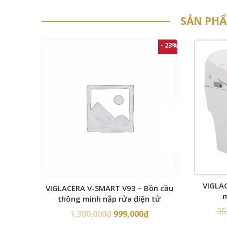
SẢN PH
- 23%
VIGLA
VIGLACERA V-SMART V93 – Bồn cầu
m
thông minh nắp rửa điện tử
35
1,300,000
₫
999,000
₫