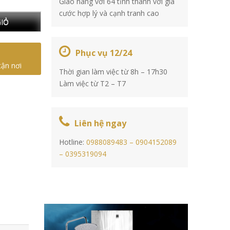
Giao hàng với 64 tỉnh thành với giá
cước hợp lý và cạnh tranh cao
IỎ
Phục vụ 12/24
tận nơi
Thời gian làm việc từ 8h – 17h30
Làm việc từ T2 – T7
Liên hệ ngay
Hotline:
0988089483 –
0904152089
–
0395319094