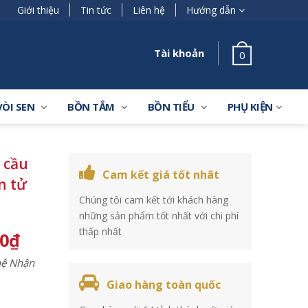
Giới thiệu
Tin tức
Liên hệ
Hướng dẫn
Tài khoản
0
VÒI SEN
BỒN TẮM
BỒN TIỂU
PHỤ KIỆN
 cầu
Cam kết giá tốt nhât
n tử
Chúng tôi cam kết tới khách hàng
những sản phẩm tốt nhất với chi phí
thấp nhất
00
₫
 hệ Nhận
Giao hàng toàn quốc