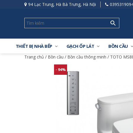
94 Lạc Trung, Hà Bà Trưng, Hà Nội
039531909
THIẾT BỊ NHÀ BẾP
GẠCH ỐP LÁT
BỒN CẦU
Trang chủ
/
Bồn cầu
/
Bồn cầu thông minh
/ TOTO MS887
- 94%