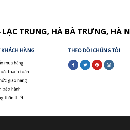
4 LẠC TRUNG, HÀ BÀ TRƯNG, HÀ N
 KHÁCH HÀNG
THEO DÕI CHÚNG TÔI
n mua hàng
hức thanh toán
hức giao hàng
h bảo hành
g thân thiết