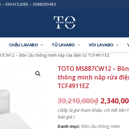
4
–
0904152089
–
0988089483
CHẬU LAVABO
TỦ LAVABO
VÒI LAVABO
CW12 – Bồn cầu thông minh nắp rửa điện tử TCF4911EZ
TOTO MS887CW12 – Bồn
thông minh nắp rửa điệ
TCF4911EZ
39,210,000
₫
2,340,0
( Đây là giá tham khảo, chi tiết liên
báo giá )
Danh mục:
Bồn cầu thông minh