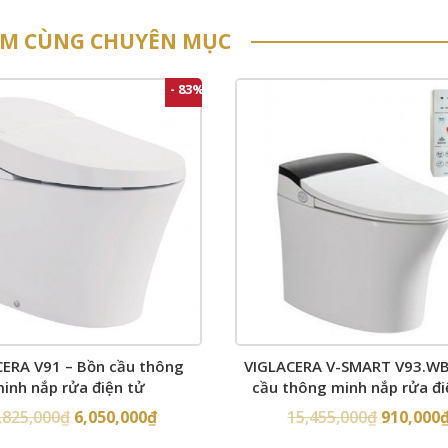
ẨM CÙNG CHUYÊN MỤC
- 83%
CERA V91 – Bồn cầu thông
VIGLACERA V-SMART V93.WB
inh nắp rửa điện tử
cầu thông minh nắp rửa đi
,825,000
₫
6,050,000
₫
15,455,000
₫
910,000