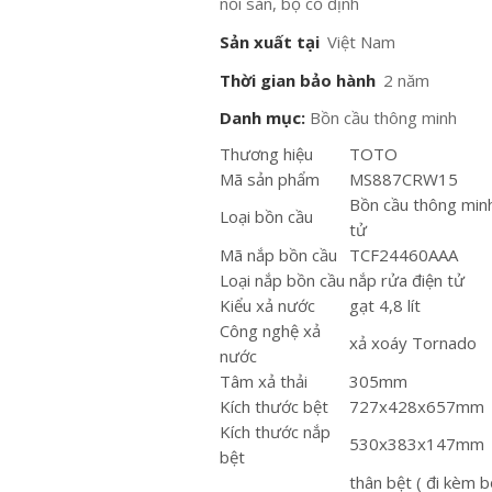
nối sàn, bộ cố định
Sản xuất tại
Việt Nam
Thời gian bảo hành
2 năm
Danh mục:
Bồn cầu thông minh
Thương hiệu
TOTO
Mã sản phẩm
MS887CRW15
Bồn cầu thông min
Loại bồn cầu
tử
Mã nắp bồn cầu
TCF24460AAA
Loại nắp bồn cầu
nắp rửa điện tử
Kiểu xả nước
gạt 4,8 lít
Công nghệ xả
xả xoáy Tornado
nước
Tâm xả thải
305mm
Kích thước bệt
727x428x657mm
Kích thước nắp
530x383x147mm
bệt
thân bệt ( đi kèm b