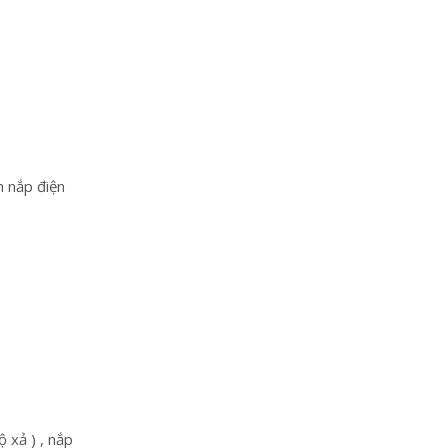
h nắp điện
ộ xả ) , nắp