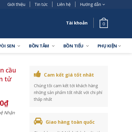
Giới thiệu
Tin tức
Liên hệ
Hướng dẫn
Tài khoản
0
VÒI SEN
BỒN TẮM
BỒN TIỂU
PHỤ KIỆN
n cầu
Cam kết giá tốt nhât
n tử
Chúng tôi cam kết tới khách hàng
những sản phẩm tốt nhất với chi phí
thấp nhất
00
₫
 hệ Nhận
Giao hàng toàn quốc