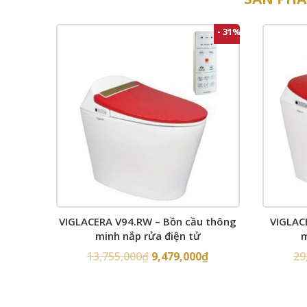
- 31%
VIGLACERA V94.RW – Bồn cầu thông
VIGLAC
minh nắp rửa điện tử
m
13,755,000
₫
9,479,000
₫
29