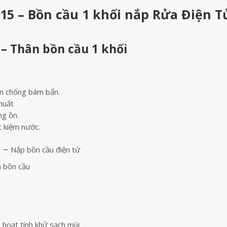
5 – Bồn cầu 1 khối nắp Rửa Điện T
 Thân bồn cầu 1 khối
n chống bám bẩn.
huất
ng ồn.
 kiệm nước.
 –
Nắp bồn cầu điện tử
n bồn cầu
 hoạt tính khử sạch mùi