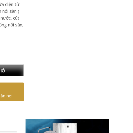
ửa điện tử
 nối sàn (
 nước, cút
ống nối sàn,
IỎ
tận nơi