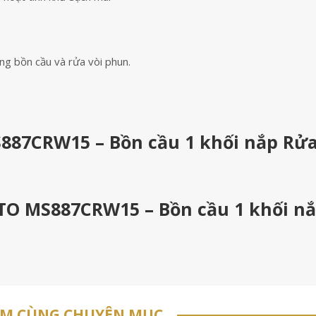
g bồn cầu và rửa vòi phun.
887CRW15 – Bồn cầu 1 khối nắp Rử
OTO MS887CRW15 – Bồn cầu 1 khối n
ẨM CÙNG CHUYÊN MỤC