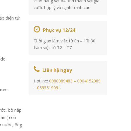
Giao hàng với 64 tỉnh thành với giá
cước hợp lý và cạnh tranh cao
ắp điện tử
Phục vụ 12/24
Thời gian làm việc từ 8h – 17h30
Làm việc từ T2 – T7
ado
Liên hệ ngay
Hotline:
0988089483 –
0904152089
–
0395319094
7mm
nước, bộ nắp
àn ( con
ấp nước, ống