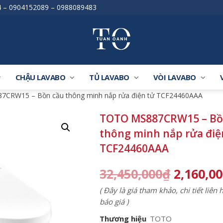
4
–
0904152089
–
0988089483
CHẬU LAVABO
TỦ LAVABO
VÒI LAVABO
7CRW15 – Bồn cầu thông minh nắp rửa điện tử TCF24460AAA
TOTO MS887CRW15 – Bồ
thông minh nắp rửa điệ
TCF24460AAA
32,450,000
₫
2,160,0
( Đây là giá tham khảo, chi tiết liên
báo giá )
Thương hiệu
TOTO