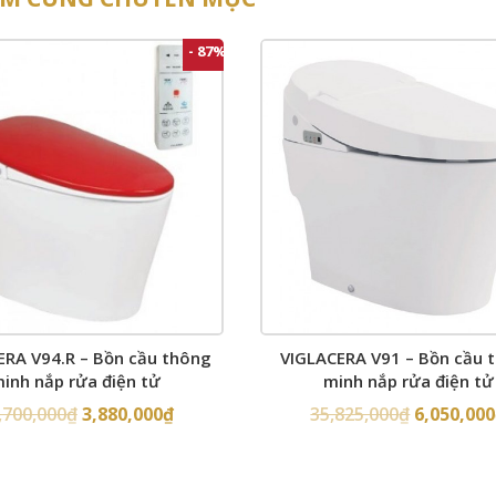
- 87%
ERA V94.R – Bồn cầu thông
VIGLACERA V91 – Bồn cầu 
inh nắp rửa điện tử
minh nắp rửa điện tử
,700,000
₫
3,880,000
₫
35,825,000
₫
6,050,000