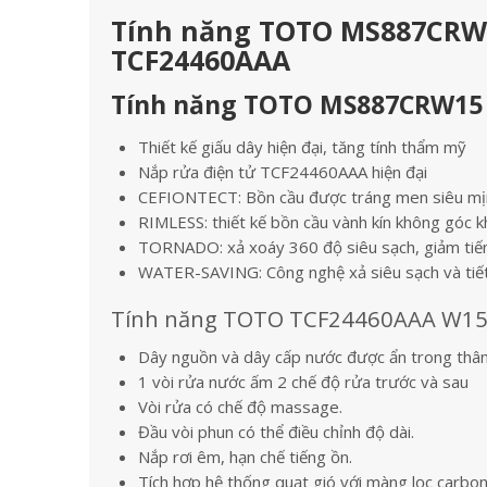
Tính năng TOTO MS887CRW1
TCF24460AAA
Tính năng TOTO MS887CRW15 –
Thiết kế giấu dây hiện đại, tăng tính thẩm mỹ
Nắp rửa điện tử TCF24460AAA hiện đại
CEFIONTECT: Bồn cầu được tráng men siêu mị
RIMLESS: thiết kế bồn cầu vành kín không góc k
TORNADO: xả xoáy 360 độ siêu sạch, giảm tiế
WATER-SAVING: Công nghệ xả siêu sạch và tiết
Tính năng TOTO TCF24460AAA W15
Dây nguồn và dây cấp nước được ẩn trong thâ
1 vòi rửa nước ấm 2 chế độ rửa trước và sau
Vòi rửa có chế độ massage.
Đầu vòi phun có thể điều chỉnh độ dài.
Nắp rơi êm, hạn chế tiếng ồn.
Tích hợp hệ thống quạt gió với màng lọc carbon