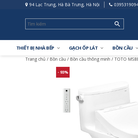
94 Lạc Trung, Hà Bà Trưng, Hà Nội
039531909
THIẾT BỊ NHÀ BẾP
GẠCH ỐP LÁT
BỒN CẦU
Trang chủ
/
Bồn cầu
/
Bồn cầu thông minh
/ TOTO MS88
- 93%