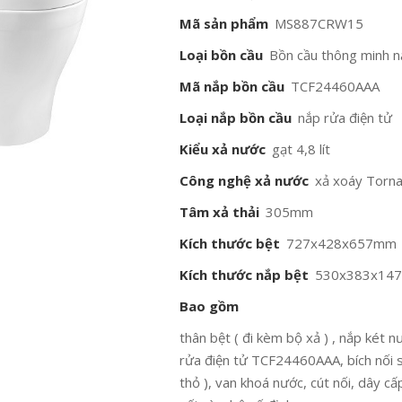
Mã sản phẩm
MS887CRW15
Loại bồn cầu
Bồn cầu thông minh n
Mã nắp bồn cầu
TCF24460AAA
Loại nắp bồn cầu
nắp rửa điện tử
Kiểu xả nước
gạt 4,8 lít
Công nghệ xả nước
xả xoáy Torn
Tâm xả thải
305mm
Kích thước bệt
727x428x657mm
Kích thước nắp bệt
530x383x14
Bao gồm
thân bệt ( đi kèm bộ xả ) , nắp két 
rửa điện tử TCF24460AAA, bích nối s
thỏ ), van khoá nước, cút nối, dây c