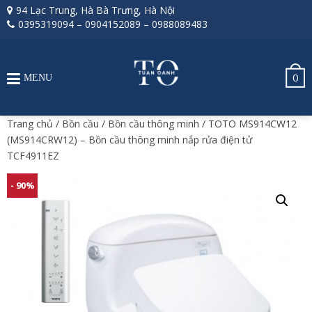
94 Lạc Trung, Hà Bà Trưng, Hà Nội
0395319094
–
0904152089
–
0988089483
0
MENU
Trang chủ
/
Bồn cầu
/
Bồn cầu thông minh
/ TOTO MS914CW12
(MS914CRW12) – Bồn cầu thông minh nắp rửa điện tử
TCF4911EZ
- 90%