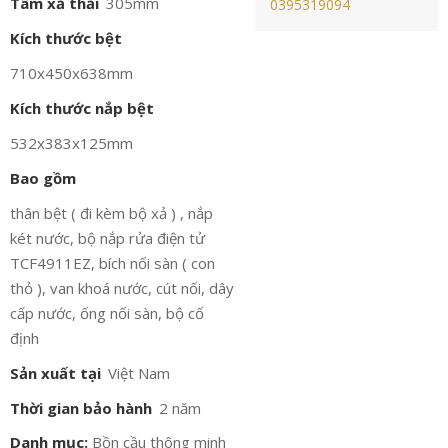
Tâm xả thải
305mm
0395319094
Kích thước bệt
710x450x638mm
Kích thước nắp bệt
532x383x125mm
Bao gồm
thân bệt ( đi kèm bộ xả ) , nắp
két nước, bộ nắp rửa điện tử
TCF4911EZ, bích nối sàn ( con
thỏ ), van khoá nước, cút nối, dây
cấp nước, ống nối sàn, bộ cố
định
Sản xuất tại
Việt Nam
Thời gian bảo hành
2 năm
Danh mục:
Bồn cầu thông minh