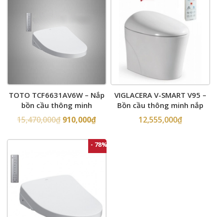
TOTO TCF6631AV6W – Nắp
VIGLACERA V-SMART V95 –
bồn cầu thông minh
Bồn cầu thông minh nắp
rửa điện tử
15,470,000
₫
910,000
₫
12,555,000
₫
- 78%