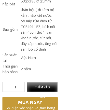
532x383x125mm
nắp bệt
thân bệt ( đi kèm bộ
xả ) , nắp két nước,
bộ nắp rửa điện tử
TCF4911EZ, bích nối
Bao gồm
sàn ( con thỏ ), van
khoá nước, cút nối,
dây cấp nước, ống nối
sàn, bộ cố định
Sản xuất
Việt Nam
tại
Thời gian
2 năm
bảo hành
THÊM VÀO
GIỎ
MUA NGAY
Gọi điện xác nhận và giao hàng