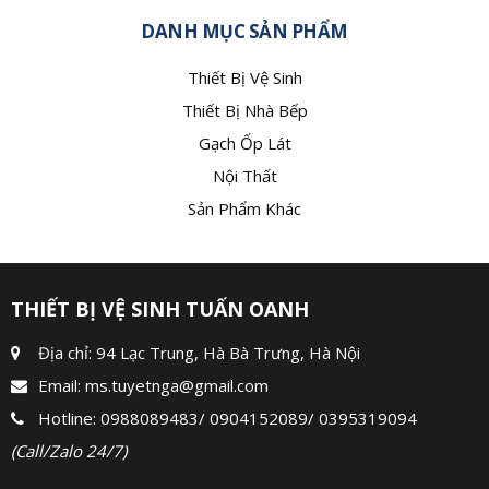
DANH MỤC SẢN PHẨM
Thiết Bị Vệ Sinh
Thiết Bị Nhà Bếp
Gạch Ốp Lát
Nội Thất
Sản Phẩm Khác
THIẾT BỊ VỆ SINH TUẤN OANH
Địa chỉ: 94 Lạc Trung, Hà Bà Trưng, Hà Nội
Email:
ms.tuyetnga@gmail.com
Hotline:
0988089483
/
0904152089
/
0395319094
(Call/Zalo 24/7)