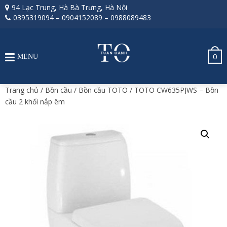
94 Lạc Trung, Hà Bà Trưng, Hà Nội
0395319094
–
0904152089
–
0988089483
0
MENU
Trang chủ
/
Bồn cầu
/
Bồn cầu TOTO
/ TOTO CW635PJWS – Bồn
cầu 2 khối nắp êm