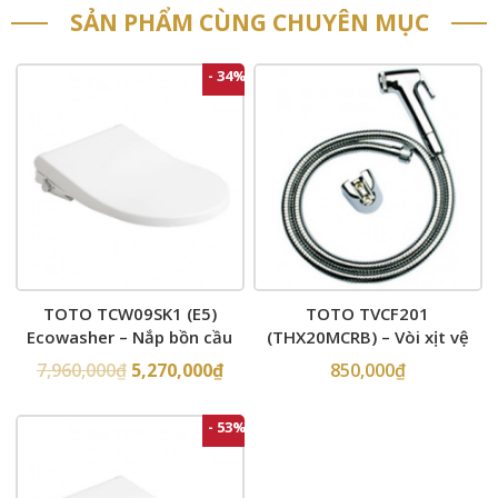
SẢN PHẨM CÙNG CHUYÊN MỤC
- 34%
TOTO TCW09SK1 (E5)
TOTO TVCF201
Ecowasher – Nắp bồn cầu
(THX20MCRB) – Vòi xịt vệ
rửa cơ
sinh
7,960,000
₫
5,270,000
₫
850,000
₫
- 53%