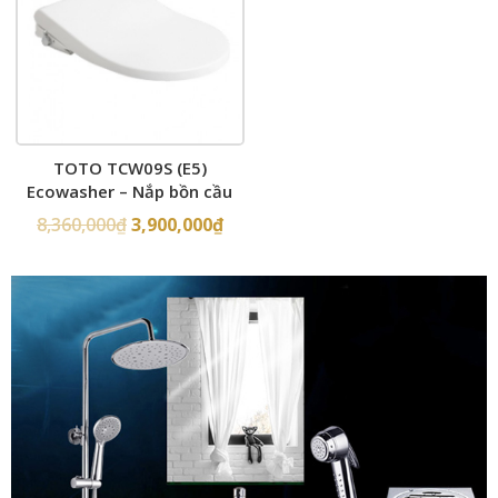
TOTO TCW09S (E5)
Ecowasher – Nắp bồn cầu
rửa cơ
8,360,000
₫
3,900,000
₫