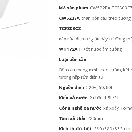
Mã sản phẩm
CW522EA TCF803C
CW522EA
thân bồn cầu treo tường
TCF803CZ
nắp rửa điện tử giấu dây tự đóng m
WH172AT
Két nước âm tường
Loại bồn cầu
Bồn cầu thông minh treo tường két
tường nắp rửa điện tử
Nguồn điện
220v, 50/60hz
Kiểu xả nước
2 nhấn 4,5L/3L
Công nghệ xả nước
xả xoáy Torn
Tâm xả thải
220mm
Kích thước bệt
580x380x335mm