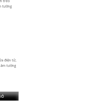
h treo
m tường
ửa điện tử,
c âm tường
IỎ