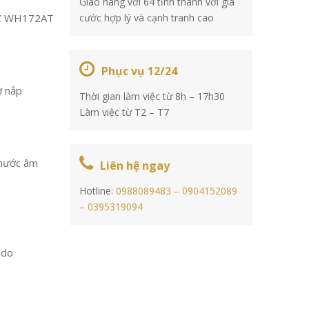
Giao hàng với 64 tỉnh thành với giá
Z WH172AT
cước hợp lý và cạnh tranh cao
Phục vụ 12/24
ở nắp
Thời gian làm việc từ 8h – 17h30
Làm việc từ T2 – T7
 nước âm
Liên hệ ngay
Hotline:
0988089483 –
0904152089
–
0395319094
ado