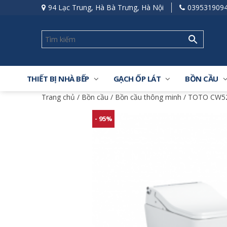
94 Lạc Trung, Hà Bà Trưng, Hà Nội
039531909
THIẾT BỊ NHÀ BẾP
GẠCH ỐP LÁT
BỒN CẦU
Trang chủ
/
Bồn cầu
/
Bồn cầu thông minh
/ TOTO CW52
- 95%