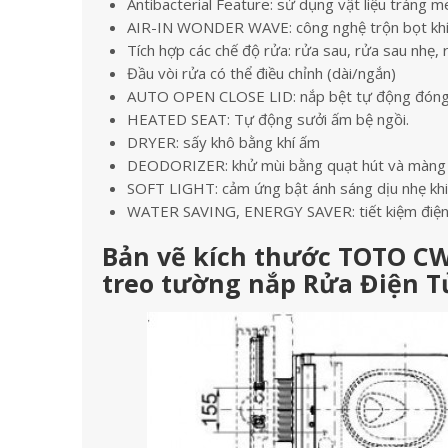
Antibacterial Feature: sử dụng vật liệu tráng 
AIR-IN WONDER WAVE: công nghệ trộn bọt khí 
Tích hợp các chế độ rửa: rửa sau, rửa sau nhẹ, 
Đầu vòi rửa có thể điều chỉnh (dài/ngắn)
AUTO OPEN CLOSE LID: nắp bệt tự động đóng 
HEATED SEAT: Tự động sưởi ấm bệ ngồi.
DRYER: sấy khô bằng khí ấm
DEODORIZER: khử mùi bằng quạt hút và màng lọ
SOFT LIGHT: cảm ứng bật ánh sáng dịu nhẹ khi
WATER SAVING, ENERGY SAVER: tiết kiệm điện 
Bản vẽ kích thước TOTO C
treo tường nắp Rửa Điện T