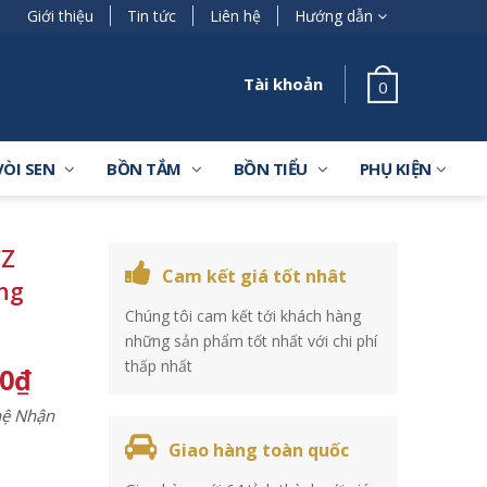
Giới thiệu
Tin tức
Liên hệ
Hướng dẫn
Tài khoản
0
VÒI SEN
BỒN TẮM
BỒN TIỂU
PHỤ KIỆN
CZ
Cam kết giá tốt nhât
ng
Chúng tôi cam kết tới khách hàng
những sản phẩm tốt nhất với chi phí
thấp nhất
00
₫
 hệ Nhận
Giao hàng toàn quốc