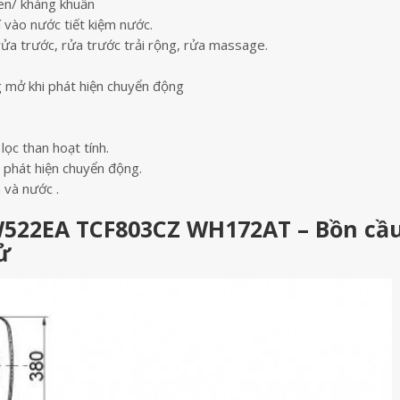
men/ kháng khuẩn
vào nước tiết kiệm nước.
rửa trước, rửa trước trải rộng, rửa massage.
mở khi phát hiện chuyển động
c than hoạt tính.
 phát hiện chuyển động.
và nước .
W522EA TCF803CZ WH172AT – Bồn cầ
ử