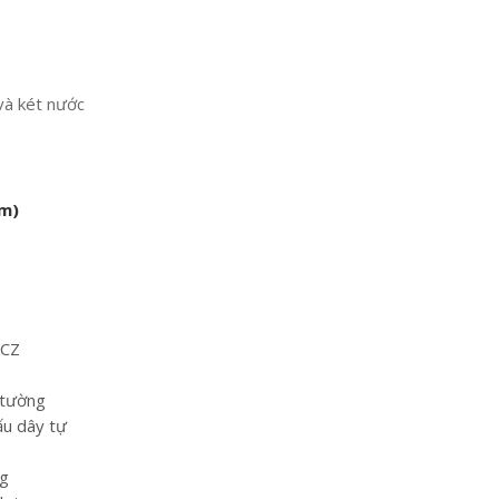
 và két nước
ồm)
3CZ
 tường
ấu dây tự
ng