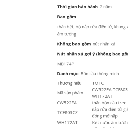
Thời gian bảo hành
2 năm
Bao gồm
thân bệt, bộ nắp rửa điện tử, khung
âm tường
Không bao gồm
nút nhấn xả
Nút nhấn xả gợi ý (không bao g
MB174P
Danh mục:
Bồn cầu thông minh
Thương hiệu
TOTO
CW522EA TCF80
Mã sản phẩm
WH172AT
CW522EA
thân bồn cầu treo
nắp rửa điện tử gi
TCF803CZ
đóng mở nắp
WH172AT
Két nước âm tườ