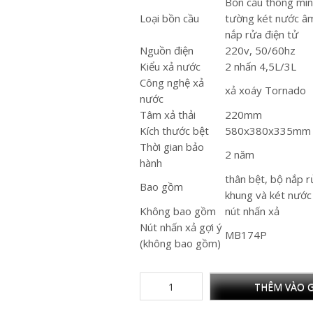
Bồn cầu thông min
Loại bồn cầu
tường két nước â
nắp rửa điện tử
Nguồn điện
220v, 50/60hz
Kiểu xả nước
2 nhấn 4,5L/3L
Công nghệ xả
xả xoáy Tornado
nước
Tâm xả thải
220mm
Kích thước bệt
580x380x335mm
Thời gian bảo
2 năm
hành
thân bệt, bộ nắp r
Bao gồm
khung và két nướ
Không bao gồm
nút nhấn xả
Nút nhấn xả gợi ý
MB174P
(không bao gồm)
THÊM VÀO G