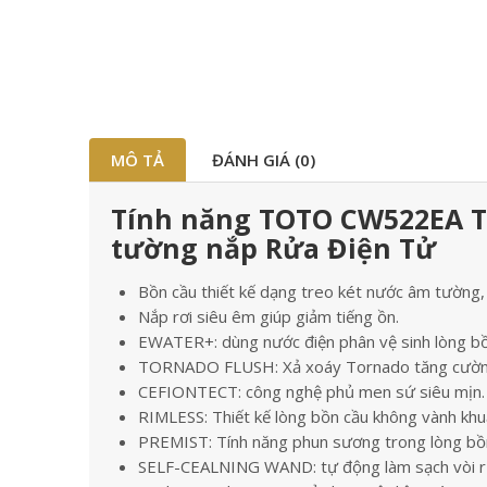
MÔ TẢ
ĐÁNH GIÁ (0)
Tính năng TOTO CW522EA T
tường nắp Rửa Điện Tử
Bồn cầu thiết kế dạng treo két nước âm tường, 
Nắp rơi siêu êm giúp giảm tiếng ồn.
EWATER+: dùng nước điện phân vệ sinh lòng bồn
TORNADO FLUSH: Xả xoáy Tornado tăng cườn
CEFIONTECT: công nghệ phủ men sứ siêu mịn.
RIMLESS: Thiết kế lòng bồn cầu không vành khuấ
PREMIST: Tính năng phun sương trong lòng bồ
SELF-CEALNING WAND: tự động làm sạch vòi r