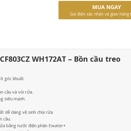
MUA NGAY
Gọi điện xác nhận và giao hàng 
CF803CZ WH172AT – Bồn cầu treo
ít góc khuất.
 cầu và vòi rửa.
g siêu mạnh.
t dễ dàng vệ sinh chùi rửa
n cầu.
ửa bằng nước điện phân Ewater+