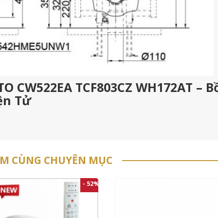
TOTO CW522EA TCF803CZ WH172AT – B
ện Tử
ẨM CÙNG CHUYÊN MỤC
- 52%