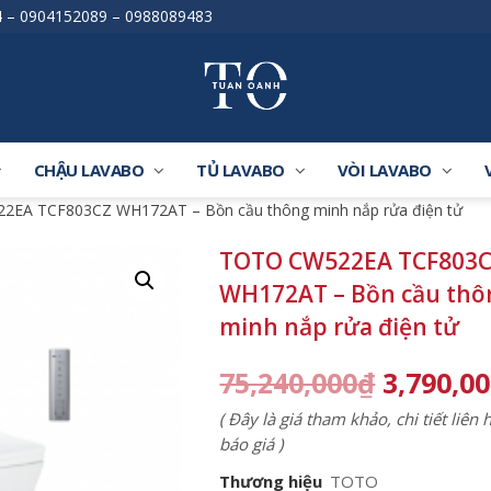
4
–
0904152089
–
0988089483
CHẬU LAVABO
TỦ LAVABO
VÒI LAVABO
2EA TCF803CZ WH172AT – Bồn cầu thông minh nắp rửa điện tử
TOTO CW522EA TCF803
WH172AT – Bồn cầu thô
minh nắp rửa điện tử
75,240,000
₫
3,790,0
( Đây là giá tham khảo, chi tiết liên
báo giá )
Thương hiệu
TOTO