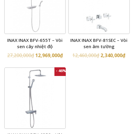
INAX INAX BFV-655T – Vòi
INAX INAX BFV-81SEC – Vòi
sen cây nhiệt độ
sen âm tường
27,200,000
₫
12,969,000
₫
12,460,000
₫
2,340,000
₫
- 46%