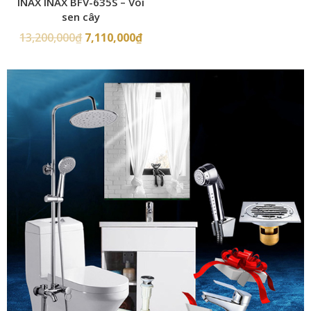
INAX INAX BFV-635S – Vòi
sen cây
13,200,000
₫
7,110,000
₫