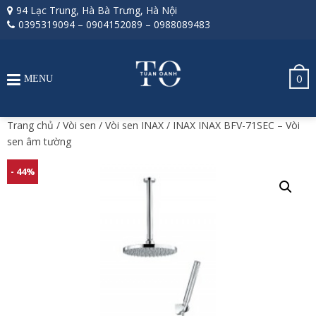
94 Lạc Trung, Hà Bà Trưng, Hà Nội
0395319094
–
0904152089
–
0988089483
0
MENU
Trang chủ
/
Vòi sen
/
Vòi sen INAX
/ INAX INAX BFV-71SEC – Vòi
sen âm tường
- 44%