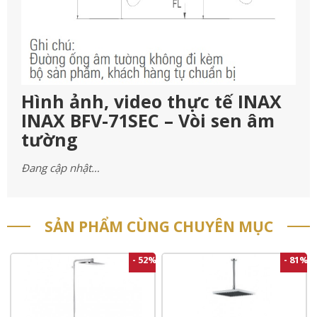
Hình ảnh, video thực tế INAX
INAX BFV-71SEC – Vòi sen âm
tường
Đang cập nhật…
SẢN PHẨM CÙNG CHUYÊN MỤC
- 52%
- 81%