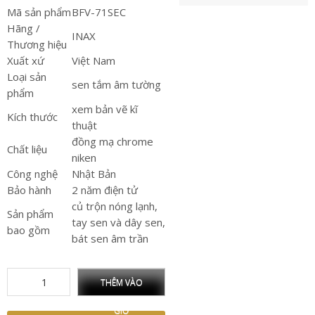
Mã sản phẩm
BFV-71SEC
Hãng /
INAX
Thương hiệu
Xuất xứ
Việt Nam
Loại sản
sen tắm âm tường
phẩm
xem bản vẽ kĩ
Kích thước
thuật
đồng mạ chrome
Chất liệu
niken
Công nghệ
Nhật Bản
Bảo hành
2 năm điện tử
củ trộn nóng lạnh,
Sản phẩm
tay sen và dây sen,
bao gồm
bát sen âm trần
THÊM VÀO
GIỎ