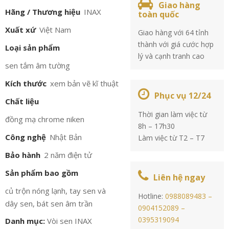
Giao hàng
Hãng / Thương hiệu
INAX
toàn quốc
Xuất xứ
Việt Nam
Giao hàng với 64 tỉnh
thành với giá cước hợp
Loại sản phẩm
lý và cạnh tranh cao
sen tắm âm tường
Kích thước
xem bản vẽ kĩ thuật
Phục vụ 12/24
Chất liệu
Thời gian làm việc từ
đồng mạ chrome niken
8h – 17h30
Công nghệ
Nhật Bản
Làm việc từ T2 – T7
Bảo hành
2 năm điện tử
Sản phẩm bao gồm
Liên hệ ngay
củ trộn nóng lạnh, tay sen và
Hotline:
0988089483 –
dây sen, bát sen âm trần
0904152089 –
0395319094
Danh mục:
Vòi sen INAX