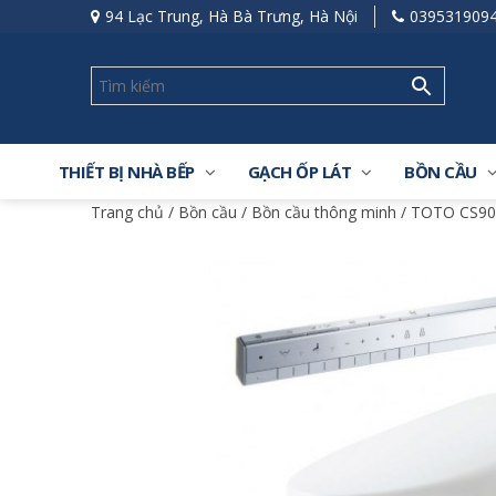
94 Lạc Trung, Hà Bà Trưng, Hà Nội
039531909
THIẾT BỊ NHÀ BẾP
GẠCH ỐP LÁT
BỒN CẦU
Trang chủ
/
Bồn cầu
/
Bồn cầu thông minh
/ TOTO CS900