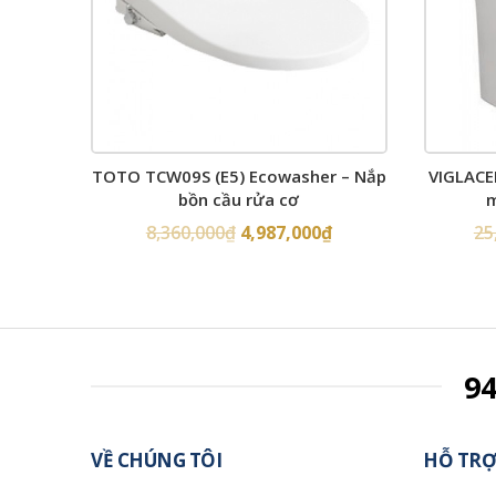
TOTO TCW09S (E5) Ecowasher – Nắp
VIGLACE
bồn cầu rửa cơ
m
8,360,000
₫
4,987,000
₫
25
9
VỀ CHÚNG TÔI
HỖ TRỢ