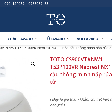
4
–
0904152089
–
0988089483
CHẬU LAVABO
TỦ LAVABO
VÒI LAVABO
VT#NW1 T53P100VR Neorest NX1 – Bồn cầu thông minh nắp rửa đi
TOTO CS900VT#NW1
T53P100VR Neorest NX1
cầu thông minh nắp rửa
tử
( Đây là giá tham khảo, chi tiết liên
báo giá )