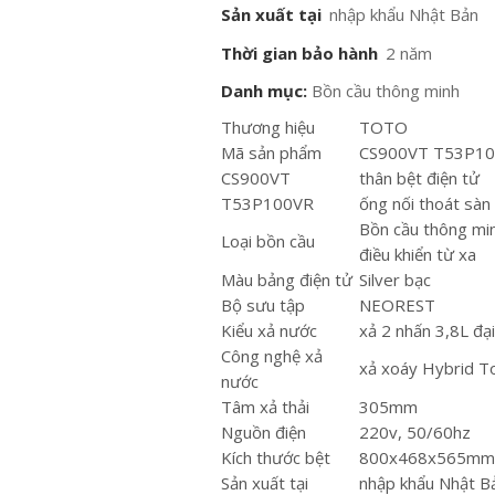
Sản xuất tại
nhập khẩu Nhật Bản
Thời gian bảo hành
2 năm
Danh mục:
Bồn cầu thông minh
Thương hiệu
TOTO
Mã sản phẩm
CS900VT T53P1
CS900VT
thân bệt điện tử
T53P100VR
ống nối thoát sàn
Bồn cầu thông mi
Loại bồn cầu
điều khiển từ xa
Màu bảng điện tử
Silver bạc
Bộ sưu tập
NEOREST
Kiểu xả nước
xả 2 nhấn 3,8L đại
Công nghệ xả
xả xoáy Hybrid T
nước
Tâm xả thải
305mm
Nguồn điện
220v, 50/60hz
Kích thước bệt
800x468x565m
Sản xuất tại
nhập khẩu Nhật B