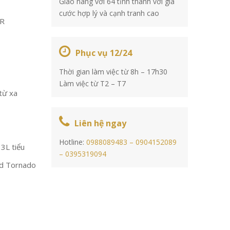
Giao hàng với 64 tỉnh thành với giá
cước hợp lý và cạnh tranh cao
VR
Phục vụ 12/24
Thời gian làm việc từ 8h – 17h30
Làm việc từ T2 – T7
từ xa
Liên hệ ngay
Hotline:
0988089483 –
0904152089
 3L tiểu
–
0395319094
id Tornado