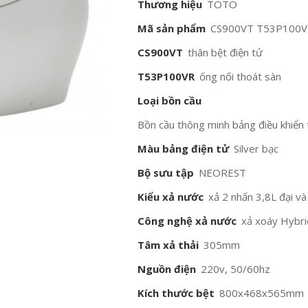
Thương hiệu
TOTO
Mã sản phẩm
CS900VT T53P100
CS900VT
thân bệt điện tử
T53P100VR
ống nối thoát sàn
Loại bồn cầu
Bồn cầu thông minh bảng điều khiển 
Màu bảng điện tử
Silver bạc
Bộ sưu tập
NEOREST
Kiểu xả nước
xả 2 nhấn 3,8L đại và
Công nghệ xả nước
xả xoáy Hybr
Tâm xả thải
305mm
Nguồn điện
220v, 50/60hz
Kích thước bệt
800x468x565mm