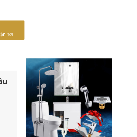
tận nơi
ầu