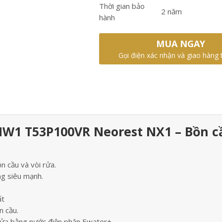
Thời gian bảo
2 năm
hành
MUA NGAY
Gọi điện xác nhận và giao hàng 
W1 T53P100VR Neorest NX1 – Bồn c
 cầu và vòi rửa.
g siêu mạnh.
ất
n cầu.
ửa bằng nước điện phân Ewater+