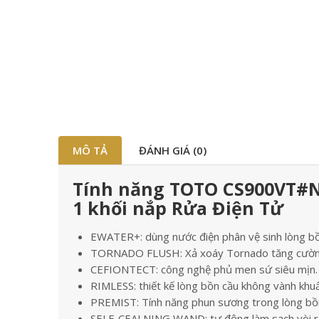
MÔ TẢ
ĐÁNH GIÁ (0)
Tính năng TOTO CS900VT#N
1 khối nắp Rửa Điện Tử
EWATER+: dùng nước điện phân vệ sinh lòng bồn
TORNADO FLUSH: Xả xoáy Tornado tăng cườn
CEFIONTECT: công nghệ phủ men sứ siêu mịn.
RIMLESS: thiết kế lòng bồn cầu không vành khu
PREMIST: Tính năng phun sương trong lòng bồ
SELF-CEALNING WAND: tự động làm sạch vòi r