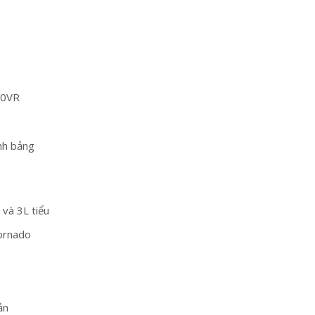
00VR
nh bảng
 và 3L tiểu
ornado
m
ản