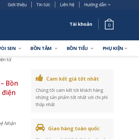
Giới thiệu
Tin tức
Liên hệ
Hướng dẫn
Tài khoản
0
VÒI SEN
BỒN TẮM
BỒN TIỂU
PHỤ KIỆN
ện tử
Cam kết giá tốt nhât
 – Bồn
Chúng tôi cam kết tới khách hàng
 điện
những sản phẩm tốt nhất với chi phí
thấp nhất
 hệ Nhận
Giao hàng toàn quốc