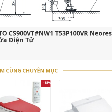
TOTO CS900VT#NW1 T53P100VR Neores
Rửa Điện Tử
ẨM CÙNG CHUYÊN MỤC
- 85%