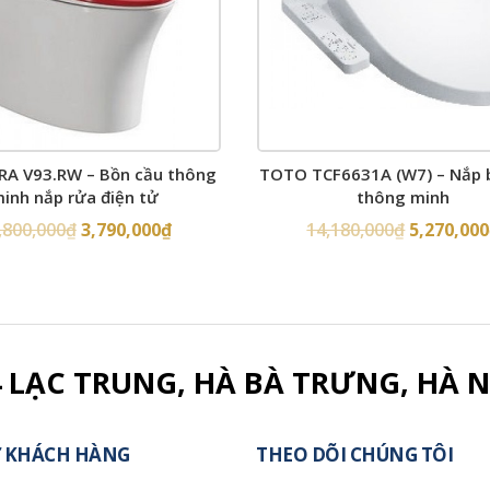
RA V93.RW – Bồn cầu thông
TOTO TCF6631A (W7) – Nắp 
inh nắp rửa điện tử
thông minh
,800,000
₫
3,790,000
₫
14,180,000
₫
5,270,000
4 LẠC TRUNG, HÀ BÀ TRƯNG, HÀ N
 KHÁCH HÀNG
THEO DÕI CHÚNG TÔI