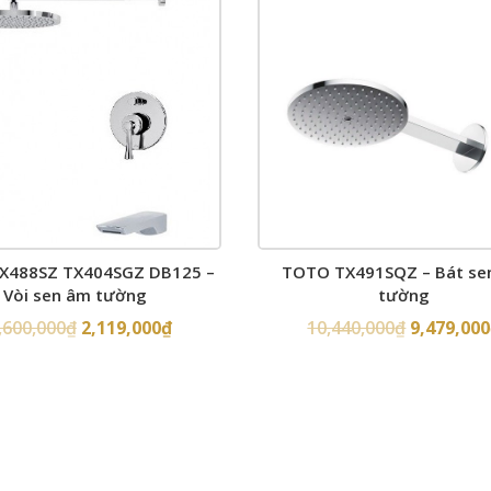
X488SZ TX404SGZ DB125 –
TOTO TX491SQZ – Bát se
Vòi sen âm tường
tường
,600,000
₫
2,119,000
₫
10,440,000
₫
9,479,000