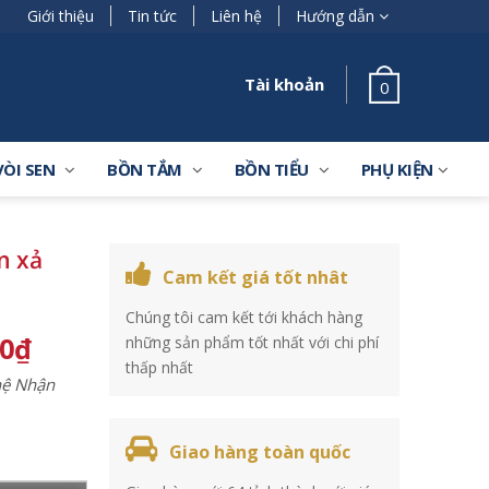
Giới thiệu
Tin tức
Liên hệ
Hướng dẫn
Tài khoản
0
VÒI SEN
BỒN TẮM
BỒN TIỂU
PHỤ KIỆN
n xả
Cam kết giá tốt nhât
Chúng tôi cam kết tới khách hàng
00
₫
những sản phẩm tốt nhất với chi phí
thấp nhất
 hệ Nhận
Giao hàng toàn quốc