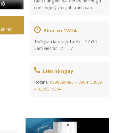
Giao hàng với 64 tỉnh thành với giá
IỎ
cước hợp lý và cạnh tranh cao
tận nơi
Phục vụ 12/24
Thời gian làm việc từ 8h – 17h30
Làm việc từ T2 – T7
Liên hệ ngay
Hotline:
0988089483 –
0904152089
–
0395319094