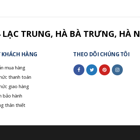
4 LẠC TRUNG, HÀ BÀ TRƯNG, HÀ N
 KHÁCH HÀNG
THEO DÕI CHÚNG TÔI
n mua hàng
hức thanh toán
hức giao hàng
h bảo hành
g thân thiết