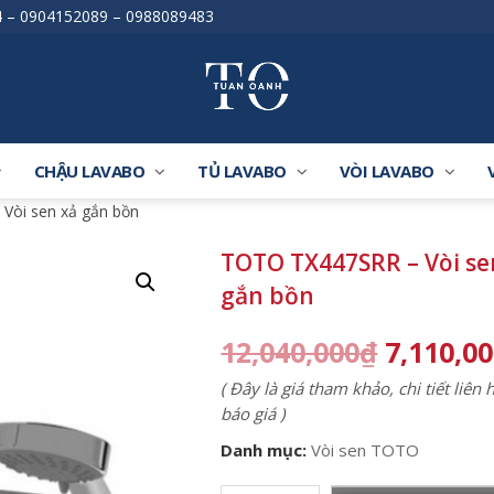
4
–
0904152089
–
0988089483
CHẬU LAVABO
TỦ LAVABO
VÒI LAVABO
Vòi sen xả gắn bồn
TOTO TX447SRR – Vòi se
gắn bồn
12,040,000
₫
7,110,0
( Đây là giá tham khảo, chi tiết liên
báo giá )
Danh mục:
Vòi sen TOTO