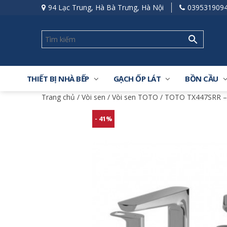
94 Lạc Trung, Hà Bà Trưng, Hà Nội
039531909
THIẾT BỊ NHÀ BẾP
GẠCH ỐP LÁT
BỒN CẦU
Trang chủ
/
Vòi sen
/
Vòi sen TOTO
/ TOTO TX447SRR – 
- 41%