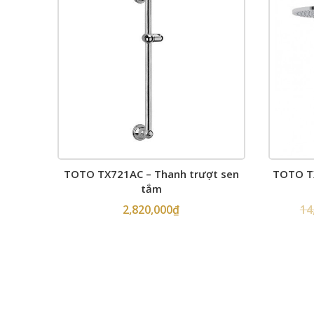
TOTO TX721AC – Thanh trượt sen
TOTO T
tắm
2,820,000
₫
14