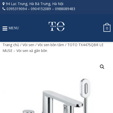
94 Lạc Trung, Hà Bà Trưng, Hà Nội
0395319094
–
0904152089
–
0988089483
0
MENU
Trang chủ
/
Vòi sen
/
Vòi sen bồn tắm
/ TOTO TX447SQBR LE
MUSE – Vòi sen xả gắn bồn