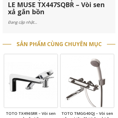
LE MUSE TX447SQBR – Vòi sen
xả gắn bồn
Đang cập nhật…
SẢN PHẨM CÙNG CHUYÊN MỤC
TOTO TX496SRR – Vòi sen
TOTO TMGG40QJ – Vòi sen